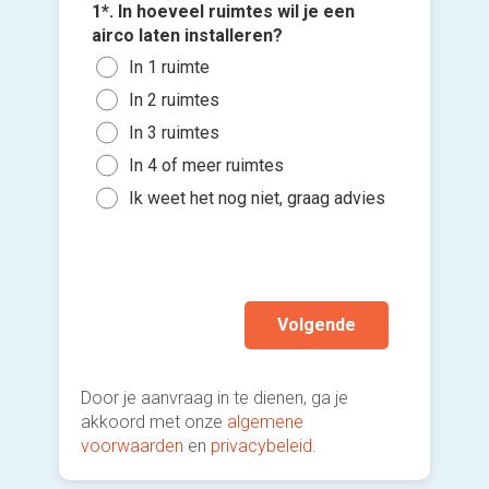
Wan
1*. In hoeveel ruimtes wil je een
3*. Welk
com
4*. Wann
airco laten installeren?
Mono
plaatse
Vloe
Voeg fot
In 1 ruimte
buit
Zo s
vens
(Optione
In 2 ruimtes
Mult
maa
Inge
binn
In 3 ruimtes
Kies 
Binn
plaf
Mobi
of v
In 4 of meer ruimtes
Binn
Een 
h
Ik w
Ik weet het nog niet, graag advies
mod
Ik wen
Ik w
mijn a
(sterk
Volgende
Door je aanvraag in te dienen, ga je
akkoord met onze
algemene
voorwaarden
en
privacybeleid
.