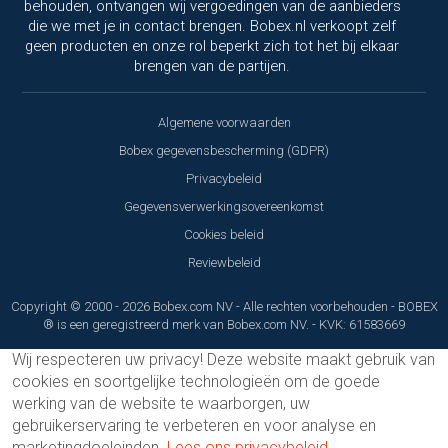
behouden, ontvangen wij vergoedingen van de aanbieders
die we met je in contact brengen. Bobex.nl verkoopt zelf
geen producten en onze rol beperkt zich tot het bij elkaar
brengen van de partijen.
Algemene voorwaarden
Bobex gegevensbescherming (GDPR)
Privacybeleid
Gegevensverwerkingsovereenkomst
Cookies beleid
Reviewbeleid
Copyright © 2000 - 2026 Bobex.com NV - Alle rechten voorbehouden - BOBEX
® is een geregistreerd merk van Bobex.com NV. - KVK: 61583669
Wij respecteren uw privacy!
Deze website maakt gebruik van
cookies en soortgelijke technologieën om de goede
werking van de website te waarborgen, uw
gebruikerservaring te verbeteren en voor analyse en
marketingdoeleinden.
Lees ons privacybeleid