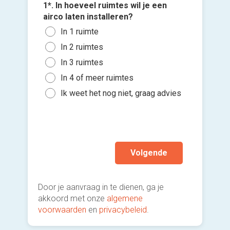
Wan
1*. In hoeveel ruimtes wil je een
3*. Welk
com
4*. Wann
airco laten installeren?
Mono
plaatse
Vloe
Voeg fot
In 1 ruimte
buit
Zo s
vens
(Optione
In 2 ruimtes
Mult
maa
Inge
binn
In 3 ruimtes
Kies 
Binn
plaf
Mobi
of v
In 4 of meer ruimtes
Binn
Een 
h
Ik w
Ik weet het nog niet, graag advies
mod
Ik wen
Ik w
mijn a
(sterk
Volgende
Door je aanvraag in te dienen, ga je
akkoord met onze
algemene
voorwaarden
en
privacybeleid
.