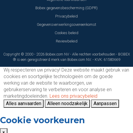
Bobex gegevensbescherming (GDPR)
Privacybeleid
Gegevensverwerkingsovereenkomst
Cookies beleid
Reviewbeleid
Copyright © 2000 - 2026 Bobex.com NV - Alle rechten voorbehouden - BOBEX
® is een geregistreerd merk van Bobex.com NV. - KVK: 61583669
Wij respecteren uw privacy!
Deze website maakt gebruik van
cookies en soortgelijke technologieën om de goede
werking van de website te waarborgen, uw
gebruikerservaring te verbeteren en voor analyse en
marketingdoeleinden.
Lees ons privacybeleid
Alles aanvaarden
Alleen noodzakelijk
Aanpassen
Cookie voorkeuren
×