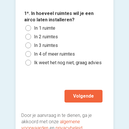
2*. Welk
Wan
1*. In hoeveel ruimtes wil je een
3*. Welk
com
4*. Wann
airco laten installeren?
Mono
plaatse
Vloe
Voeg fot
In 1 ruimte
buit
Zo s
vens
(Optione
In 2 ruimtes
Mult
maa
Inge
binn
In 3 ruimtes
Kies 
Binn
plaf
Mobi
of v
In 4 of meer ruimtes
Binn
Een 
h
Ik w
Ik weet het nog niet, graag advies
mod
Ik wen
Ik w
mijn a
(sterk
Volgende
Door je aanvraag in te dienen, ga je
akkoord met onze
algemene
voorwaarden
en
privacybeleid
.