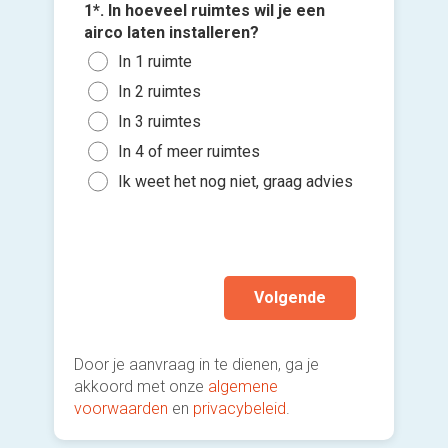
Wan
1*. In hoeveel ruimtes wil je een
3*. Welk
com
4*. Wann
airco laten installeren?
Mono
plaatse
Vloe
Voeg fot
In 1 ruimte
buit
Zo s
vens
(Optione
In 2 ruimtes
Mult
maa
Inge
binn
In 3 ruimtes
Kies 
Binn
plaf
Mobi
of v
In 4 of meer ruimtes
Binn
Een 
h
Ik w
Ik weet het nog niet, graag advies
mod
Ik wen
Ik w
mijn a
(sterk
Volgende
Door je aanvraag in te dienen, ga je
akkoord met onze
algemene
voorwaarden
en
privacybeleid
.