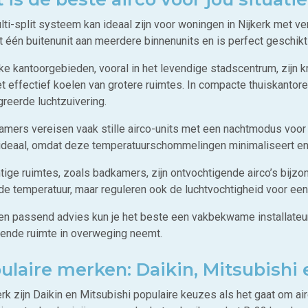
ti-split systeem kan ideaal zijn voor woningen in Nijkerk met ve
t één buitenunit aan meerdere binnenunits en is perfect geschi
kke kantoorgebieden, vooral in het levendige stadscentrum, zijn
et effectief koelen van grotere ruimtes. In compacte thuiskant
greerde luchtzuivering.
amers vereisen vaak stille airco-units met een nachtmodus voor 
j ideaal, omdat deze temperatuurschommelingen minimaliseert en
htige ruimtes, zoals badkamers, zijn ontvochtigende airco’s bijz
 de temperatuur, maar reguleren ook de luchtvochtigheid voor ee
en passend advies kun je het beste een vakbekwame installateu
fende ruimte in overweging neemt.
ulaire merken: Daikin, Mitsubishi
erk zijn Daikin en Mitsubishi populaire keuzes als het gaat om ai