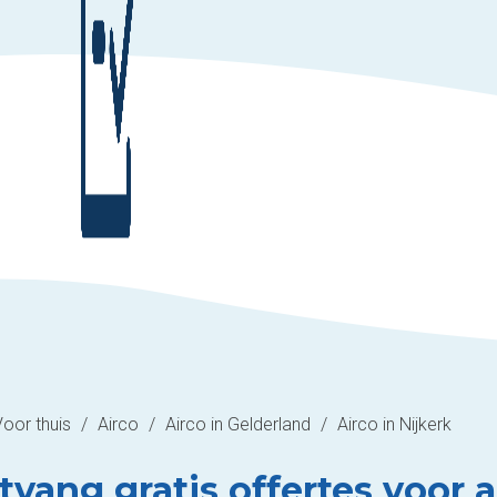
Voor thuis
/
Airco
/
Airco in Gelderland
/
Airco in Nijkerk
vang gratis offertes voor ai