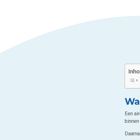
Inh
Waa
Een ai
binnen 
Daarnaa