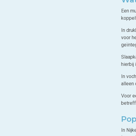
Een mul
koppel
In dru
voor h
geïnte
Slaapk
hierbi
In voc
alleen
Voor e
betref
Pop
In Nijk