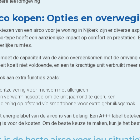
ere leefomgeving
rco kopen: Opties en overweg
 kiezen van een airco voor je woning in Nijkerk zijn er diverse 
co-type heeft een aanzienlijke impact op comfort en prestaties. Ee
rlijke ruimtes.
 moet de capaciteit van de airco overeenkomen met de omvang va
eit koelt niet voldoende, en een te krachtige unit verbruikt meer 
ok aan extra functies zoals:
chtzuivering voor mensen met allergieën
n verwarmingsoptie om de unit jaarrond te gebruiken
diening op afstand via smartphone voor extra gebruiksgemak
 energielabel van de airco is van belang. Een A+++ label beteken
g is voor de kosten. Om de beste keuze te maken, kun je het best
 is de beste airco voor jou situati