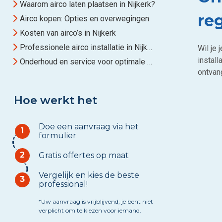
Waarom airco laten plaatsen in Nijkerk?
re
Airco kopen: Opties en overwegingen
Kosten van airco’s in Nijkerk
Professionele airco installatie in Nijkerk
Wil je
install
Onderhoud en service voor optimale prestaties
ontvang
Hoe werkt het
Doe een aanvraag via het
1
formulier
2
Gratis offertes op maat
Vergelijk en kies de beste
3
professional!
*Uw aanvraag is vrijblijvend, je bent niet
verplicht om te kiezen voor iemand.