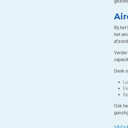
gezond
Ai
Bij het
het air
afzonde
Verder
capacit
Denk o
Lu
Ee
Be
Ook het
gunsti
Wat