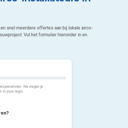
en snel meerdere offertes aan bij lokale airco-
ouwproject. Vul het formulier hieronder in en
kspecialisten. We vragen je
n in jouw regio.
eren?
2*. Welk airco model verkie
3*. Welke type airco wens j
Wandmodel (aan de muur,
4*. Wanneer wil je de airco 
Monosplit airco (1 binnenu