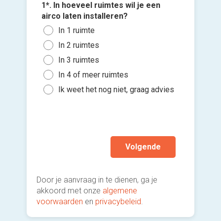
Wan
1*. In hoeveel ruimtes wil je een
3*. Welk
com
4*. Wann
airco laten installeren?
Mono
plaatse
Vloe
Voeg fot
In 1 ruimte
buit
Zo s
vens
(Optione
In 2 ruimtes
Mult
maa
Inge
binn
In 3 ruimtes
Kies 
Binn
plaf
Mobi
of v
In 4 of meer ruimtes
Binn
Een 
h
Ik w
Ik weet het nog niet, graag advies
mod
Ik wen
Ik w
mijn a
(sterk
Volgende
Door je aanvraag in te dienen, ga je
akkoord met onze
algemene
voorwaarden
en
privacybeleid
.