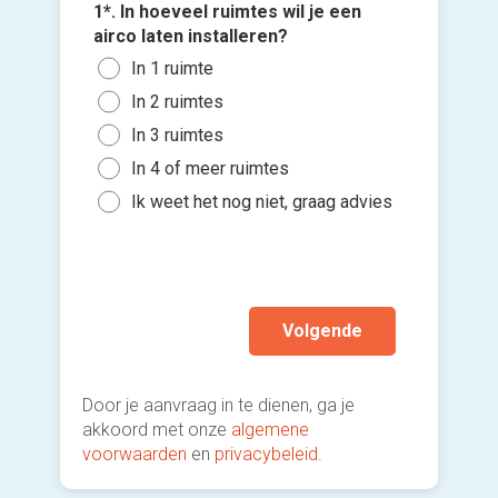
Wan
1*. In hoeveel ruimtes wil je een
3*. Welk
com
4*. Wann
airco laten installeren?
Mono
plaatse
Vloe
Voeg fot
In 1 ruimte
buit
Zo s
vens
(Optione
In 2 ruimtes
Mult
maa
Inge
binn
In 3 ruimtes
Kies 
Binn
plaf
Mobi
of v
In 4 of meer ruimtes
Binn
Een 
h
Ik w
Ik weet het nog niet, graag advies
mod
Ik wen
Ik w
mijn a
(sterk
Volgende
Door je aanvraag in te dienen, ga je
akkoord met onze
algemene
voorwaarden
en
privacybeleid
.