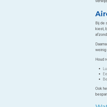
verwij
Ai
Bij de 
kiest, 
afzonde
Daarna
weinig 
Houd r
Lu
Ee
Be
Ook he
bespar
Wat