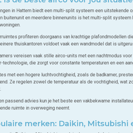
ingen in Hattem biedt een multi-split systeem een uitstekende 
n buitenunit en meerdere binnenunits is het multi-split systeem
woningen.
rruimtes profiteren doorgaans van krachtige plafondmodellen die
leinere thuiskantoren voldoet vaak een wandmodel dat is uitgerus
amers vereisen vaak stille airco-units met een nachtmodus voo
er-technologie, die zorgt voor constante temperaturen en een aa
mtes met een hogere luchtvochtigheid, zoals de badkamer, prester
kend. Ze regelen zowel de temperatuur als de vochtigheid, wat 
.
en passend advies kun je het beste een vakbekwame installateu
fende ruimte in overweging neemt.
ulaire merken: Daikin, Mitsubishi