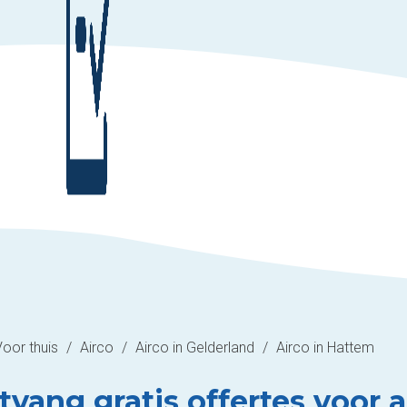
Voor thuis
/
Airco
/
Airco in Gelderland
/
Airco in Hattem
vang gratis offertes voor ai