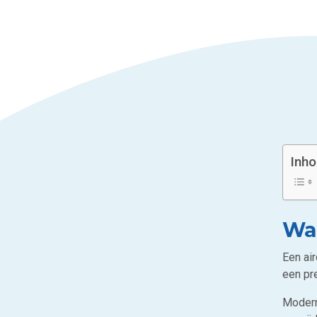
Inh
Waa
Een ai
een pre
Moderne