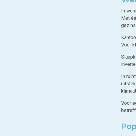
In won
Met éé
gezins
Kantoo
Voor k
Slaapk
invert
In rui
uitste
klimaat
Voor e
betref
Pop