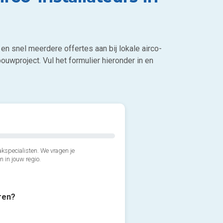
en snel meerdere offertes aan bij lokale airco-
ouwproject. Vul het formulier hieronder in en
kspecialisten. We vragen je
n in jouw regio.
eren?
2*. Welk airco model verkie
3*. Welke type airco wens j
Wandmodel (aan de muur,
4*. Wanneer wil je de airco 
Monosplit airco (1 binnenu