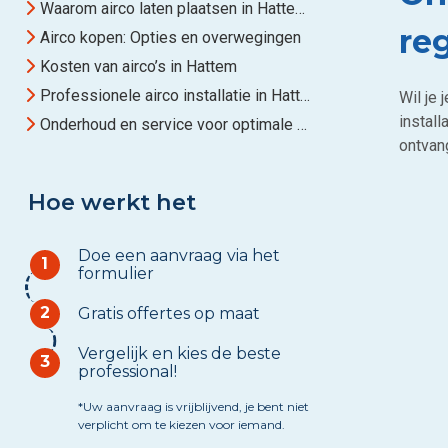
Waarom airco laten plaatsen in Hattem?
re
Airco kopen: Opties en overwegingen
Kosten van airco’s in Hattem
Professionele airco installatie in Hattem
Wil je
install
Onderhoud en service voor optimale prestaties
ontvang
Hoe werkt het
Doe een aanvraag via het
1
formulier
2
Gratis offertes op maat
Vergelijk en kies de beste
3
professional!
*Uw aanvraag is vrijblijvend, je bent niet
verplicht om te kiezen voor iemand.