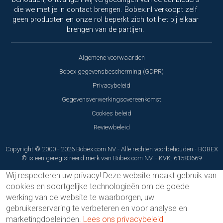
die we met je in contact brengen. Bobex.nl verkoopt zelf
geen producten en onze rol beperkt zich tot het bij elkaar
brengen van de partijen.
Algemene voorwaarden
Bobex gegevensbescherming (GDPR)
Privacybeleid
Gegevensverwerkingsovereenkomst
Cookies beleid
Reviewbeleid
Copyright © 2000 - 2026 Bobex.com NV - Alle rechten voorbehouden - BOBEX
® is een geregistreerd merk van Bobex.com NV. - KVK: 61583669
Wij respecteren uw privacy!
Deze website maakt gebruik van
cookies en soortgelijke technologieën om de goede
werking van de website te waarborgen, uw
gebruikerservaring te verbeteren en voor analyse en
marketingdoeleinden.
Lees ons privacybeleid