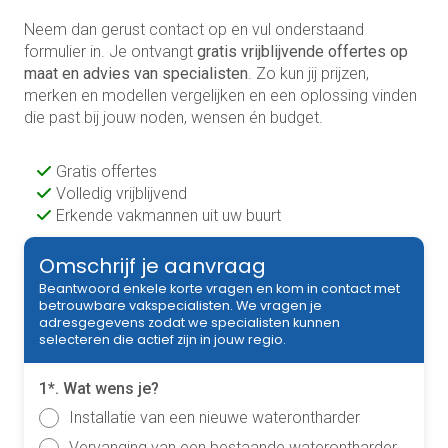
Neem dan gerust contact op en vul onderstaand
formulier in. Je ontvangt
gratis vrijblijvende offertes op
maat en advies van specialisten
. Zo kun jij prijzen,
merken en modellen vergelijken en een oplossing vinden
die past bij jouw noden, wensen én budget.
Gratis offertes
Volledig vrijblijvend
Erkende vakmannen uit uw buurt
Omschrijf je aanvraag
Beantwoord enkele korte vragen en kom in contact met
betrouwbare vakspecialisten. We vragen je
adresgegevens zodat we specialisten kunnen
selecteren die actief zijn in jouw regio.
1*. Wat wens je?
Installatie van een nieuwe waterontharder
Vervanging van een bestaande waterontharder