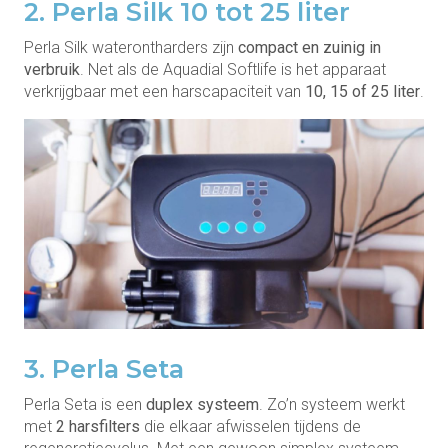
2. Perla Silk 10 tot 25 liter
Perla Silk waterontharders zijn
compact en zuinig in
verbruik
. Net als de Aquadial Softlife is het apparaat
verkrijgbaar met een harscapaciteit van
10, 15 of 25 liter
.
3. Perla Seta
Perla Seta is een
duplex systeem
. Zo’n systeem werkt
met
2 harsfilters
die elkaar afwisselen tijdens de