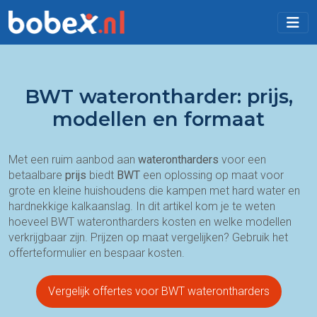
BWT waterontharder: prijs,
modellen en formaat
Met een ruim aanbod aan
waterontharders
voor een
betaalbare
prijs
biedt
BWT
een oplossing op maat voor
grote en kleine huishoudens die kampen met hard water en
hardnekkige kalkaanslag. In dit artikel kom je te weten
hoeveel BWT waterontharders kosten en welke modellen
verkrijgbaar zijn. Prijzen op maat vergelijken? Gebruik het
offerteformulier en bespaar kosten.
Vergelijk offertes voor BWT waterontharders