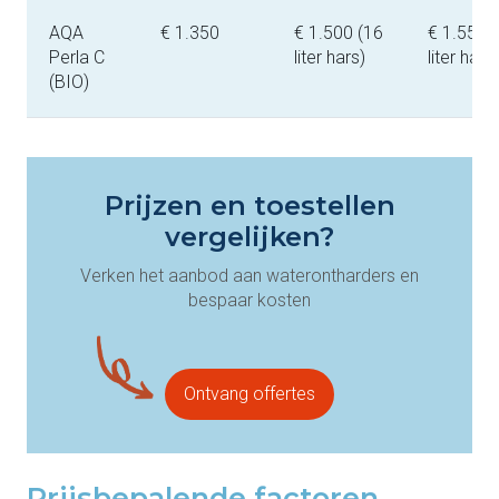
AQA
€ 1.350
€ 1.500 (16
€ 1.550 
Perla C
liter hars)
liter hars)
(BIO)
Prijzen en toestellen
vergelijken?
Verken het aanbod aan waterontharders en
bespaar kosten
Ontvang offertes
Prijsbepalende factoren