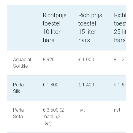
Richtprijs
Richtprijs
Richtpri
toestel
toestel
toestel
10 liter
15 liter
25 liter
hars
hars
hars
Aquadial
€ 920
€ 1.000
€ 1.200
Softlife
Perla
€ 1.300
€ 1.400
€ 1.600
Silk
Perla
€ 3.500 (2
nvt
nvt
Seta
maal 6,2
liter)