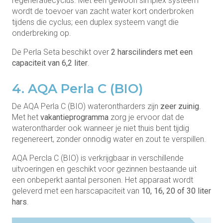
regeneratiecyclus. Met een gewoon simplex systeem
wordt de toevoer van zacht water kort onderbroken
tijdens die cyclus; een duplex systeem vangt die
onderbreking op.
De Perla Seta beschikt over
2 harscilinders met een
capaciteit van 6,2 liter
.
4. AQA Perla C (BIO)
De AQA Perla C (BIO) waterontharders zijn
zeer zuinig
.
Met het
vakantieprogramma
zorg je ervoor dat de
waterontharder ook wanneer je niet thuis bent tijdig
regenereert, zonder onnodig water en zout te verspillen.
AQA Percla C (BIO) is verkrijgbaar in verschillende
uitvoeringen en geschikt voor gezinnen bestaande uit
een onbeperkt aantal personen. Het apparaat wordt
geleverd met een harscapaciteit van
10, 16, 20 of 30 liter
hars
.