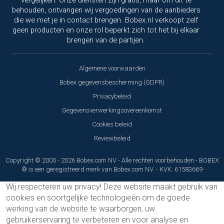
behouden, ontvangen wij vergoedingen van de aanbieders
die we met je in contact brengen. Bobex.nl verkoopt zelf
geen producten en onze rol beperkt zich tot het bij elkaar
brengen van de partijen.
Algemene voorwaarden
Bobex gegevensbescherming (GDPR)
Privacybeleid
Gegevensverwerkingsovereenkomst
Cookies beleid
Reviewbeleid
Copyright © 2000 - 2026 Bobex.com NV - Alle rechten voorbehouden - BOBEX
® is een geregistreerd merk van Bobex.com NV. - KVK: 61583669
Wij respecteren uw privacy!
Deze website maakt gebruik van
cookies en soortgelijke technologieën om de goede
werking van de website te waarborgen, uw
gebruikerservaring te verbeteren en voor analyse en