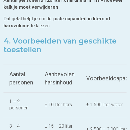
Aantal personen x 120 liter x hardheid in °fH = hoeveel
kalk je moet verwijderen
Dat getal helpt je om de juiste
capaciteit in liters of
harsvolume
te kiezen.
4. Voorbeelden van geschikte
toestellen
Aantal
Aanbevolen
Voorbeeldcapaci
personen
harsinhoud
1 – 2
± 10 liter hars
± 1.500 liter water
personen
3 – 4
± 15 – 20 liter
± 2.500 – 3.000 liter