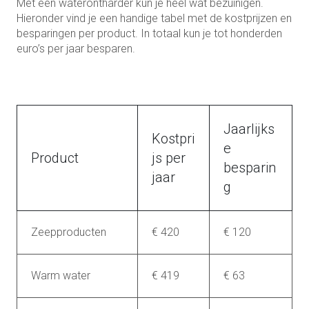
Met een waterontharder kun je heel wat bezuinigen.
Hieronder vind je een handige tabel met de kostprijzen en
besparingen per product. In totaal kun je tot honderden
euro’s per jaar besparen.
Jaarlijks
Kostpri
e
Product
js per
besparin
jaar
g
Zeepproducten
€ 420
€ 120
Warm water
€ 419
€ 63