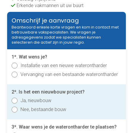
Erkende vakmannen uit uw buurt
Omschrijf je aanvraag
Beantwoord enkele korte vragen en kom in contact met
betrouwbare vakspecialisten. We vragen je
adresgegevens zodat we specialisten kunnen
selecteren die actief zijn in jouw regio.
1*. Wat wens je?
Installatie van een nieuwe waterontharder
Vervanging van een bestaande waterontharder
2*. Is het een nieuwbouw project?
Ja, nieuwbouw
Nee, bestaande bouw
3*. Waar wens je de waterontharder te plaatsen?