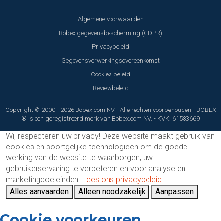
Algemene voorwaarden
Bobex gegevensbescherming (GDPR)
Privacybeleid
Gegevensverwerkingsovereenkomst
Cookies beleid
Reviewbeleid
Copyright © 2000 - 2026 Bobex.com NV - Alle rechten voorbehouden - BOBEX
® is een geregistreerd merk van Bobex.com NV. - KVK: 61583669
Wij respecteren uw privacy!
Deze website maakt gebruik van
cookies en soortgelijke technologieën om de goede
werking van de website te waarborgen, uw
gebruikerservaring te verbeteren en voor analyse en
marketingdoeleinden.
Lees ons privacybeleid
Alles aanvaarden
Alleen noodzakelijk
Aanpassen
Cookie voorkeuren