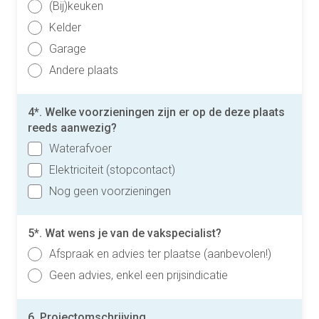
(Bij)keuken
Kelder
Garage
Andere plaats
4*. Welke voorzieningen zijn er op de deze plaats
reeds aanwezig?
Waterafvoer
Elektriciteit (stopcontact)
Nog geen voorzieningen
5*. Wat wens je van de vakspecialist?
Afspraak en advies ter plaatse (aanbevolen!)
Geen advies, enkel een prijsindicatie
6. Projectomschrijving