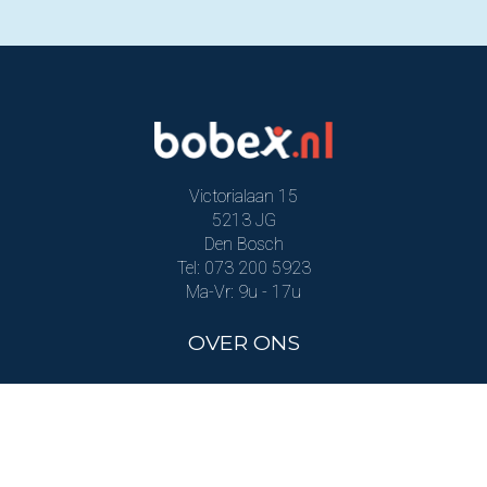
Victorialaan 15
5213 JG
Den Bosch
Tel: 073 200 5923
Ma-Vr: 9u - 17u
OVER ONS
Over Bobex
Kwaliteit & service
Bobex in de pers
Contacteer ons