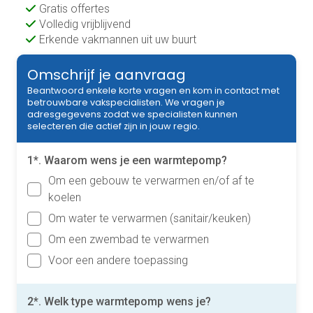
Gratis offertes
Volledig vrijblijvend
Erkende vakmannen uit uw buurt
Omschrijf je aanvraag
Beantwoord enkele korte vragen en kom in contact met
betrouwbare vakspecialisten. We vragen je
adresgegevens zodat we specialisten kunnen
selecteren die actief zijn in jouw regio.
1*. Waarom wens je een warmtepomp?
Om een gebouw te verwarmen en/of af te
koelen
Om water te verwarmen (sanitair/keuken)
Om een zwembad te verwarmen
Voor een andere toepassing
2*. Welk type warmtepomp wens je?