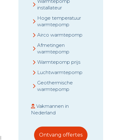
Warmtepomp
installateur
Hoge temperatuur
warmtepomp
Airco warmtepomp
Afmetingen
warmtepomp
Warmtepomp prijs
Luchtwarmtepomp
Geothermische
warmtepomp
Vakmannen in
Nederland
Ontvang offertes
l