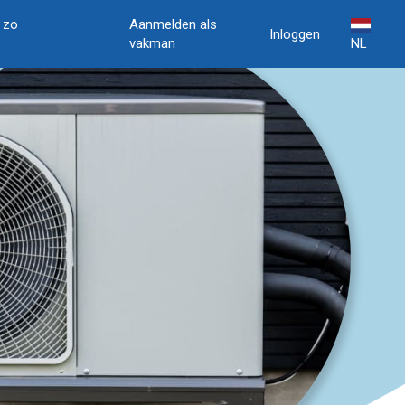
, zo
Aanmelden als
Inloggen
vakman
NL