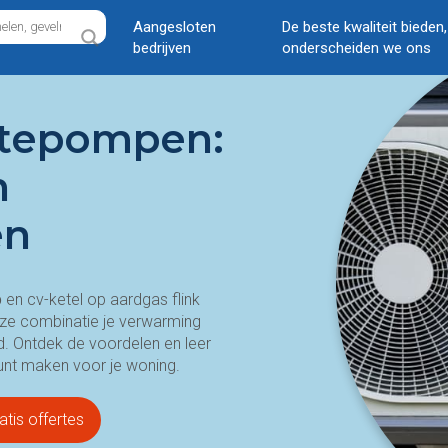
Aangesloten
De beste kwaliteit bieden
bedrijven
onderscheiden we ons
mtepompen:
n
en
p
en cv-ketel op aardgas flink
eze combinatie je verwarming
d. Ontdek de voordelen en leer
unt maken voor je woning.
atis offertes