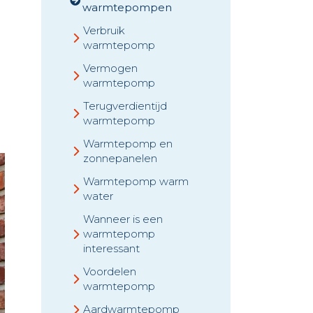
warmtepompen
Verbruik
warmtepomp
Vermogen
warmtepomp
l
Terugverdientijd
warmtepomp
Warmtepomp en
zonnepanelen
Warmtepomp warm
water
Wanneer is een
warmtepomp
interessant
Voordelen
warmtepomp
Aardwarmtepomp