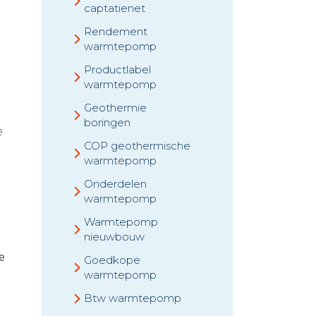
captatienet
Rendement
warmtepomp
Productlabel
warmtepomp
Geothermie
boringen
e
COP geothermische
warmtepomp
Onderdelen
warmtepomp
Warmtepomp
nieuwbouw
e
Goedkope
warmtepomp
Btw warmtepomp