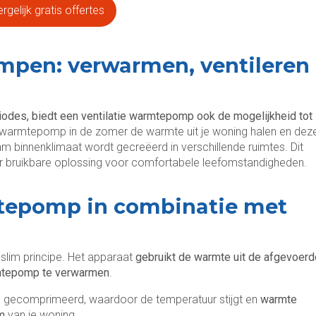
rgelijk gratis offertes
mpen: verwarmen, ventileren
iodes, biedt een ventilatie warmtepomp ook de mogelijkheid tot
 warmtepomp in de zomer de warmte uit je woning halen en dez
 binnenklimaat wordt gecreëerd in verschillende ruimtes. Dit
oor bruikbare oplossing voor comfortabele leefomstandigheden.
tepomp in combinatie met
 slim principe. Het apparaat
gebruikt de warmte uit de afgevoerd
rmtepomp te verwarmen
.
 gecomprimeerd, waardoor de temperatuur stijgt en
warmte
em
van je woning.