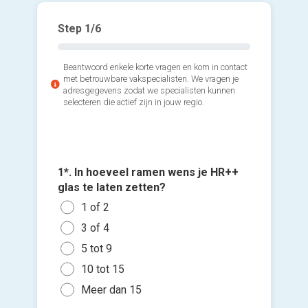
Step
1
/6
Beantwoord enkele korte vragen en kom in contact
met betrouwbare vakspecialisten. We vragen je
adresgegevens zodat we specialisten kunnen
selecteren die actief zijn in jouw regio.
1*. In hoeveel ramen wens je HR++
2*. Welk
3*. Wann
glas te laten zetten?
moment
laten ze
Voeg fot
1 of 2
Kuns
Zo s
(Optione
3 of 4
Alum
Binn
5 tot 9
Kies 
Hout
Binn
of v
10 tot 15
And
Gee
h
Meer dan 15
Ik wen