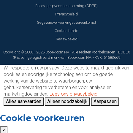
Bobex gegevensbescherming (GDPR)
Privacybeleid
Gegevensverwerkingsovereenkomst
Cookies beleid
Reviewbeleid
Copyright © 2000 - 2026 Bobex.com NV - Alle rechten voorbehouden - BOBEX
® is een geregistreerd merk van Bobex.com NV. - KVK: 61583669
Wij respecteren uw privacy!
Deze website maakt gebruik van
cookies en soortgelijke technologieën om de goede
werking van de website te waarborgen, uw
gebruikerservaring te verbeteren en voor analyse en
marketingdoeleinden.
Lees ons privacybeleid
Alles aanvaarden
Alleen noodzakelijk
Aanpassen
Cookie voorkeuren
×