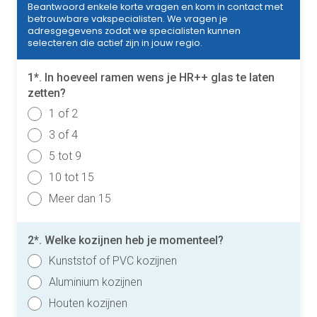
Beantwoord enkele korte vragen en kom in contact met
betrouwbare vakspecialisten. We vragen je
adresgegevens zodat we specialisten kunnen
selecteren die actief zijn in jouw regio.
1*. In hoeveel ramen wens je HR++ glas te laten
zetten?
1 of 2
3 of 4
5 tot 9
10 tot 15
Meer dan 15
2*. Welke kozijnen heb je momenteel?
Kunststof of PVC kozijnen
Aluminium kozijnen
Houten kozijnen