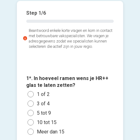
Step
1
/6
Beantwoord enkele korte vragen en kom in contact
met betrouwbare vakspecialisten. We vragen je
adresgegevens zodat we specialisten kunnen
selecteren die actief zijn in jouw regio.
1*. In hoeveel ramen wens je HR++
2*. Welk
3*. Wann
glas te laten zetten?
moment
laten ze
Voeg fot
1 of 2
Kuns
Zo s
(Optione
3 of 4
Alum
Binn
5 tot 9
Kies 
Hout
Binn
of v
10 tot 15
And
Gee
h
Meer dan 15
Ik wen