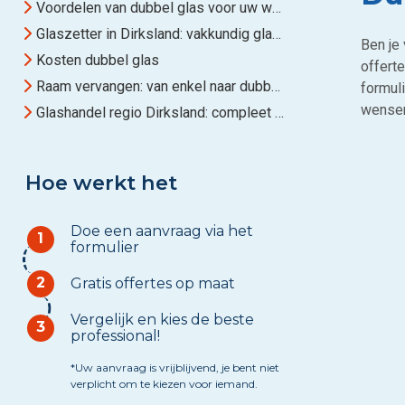
Voordelen van dubbel glas voor uw woning
Glaszetter in Dirksland: vakkundig glas plaatsen
Ben je
Kosten dubbel glas
offerte
Raam vervangen: van enkel naar dubbel glas
formuli
wense
Glashandel regio Dirksland: compleet aanbod op maat
Hoe werkt het
Doe een aanvraag via het
1
formulier
2
Gratis offertes op maat
Vergelijk en kies de beste
3
professional!
*Uw aanvraag is vrijblijvend, je bent niet
verplicht om te kiezen voor iemand.