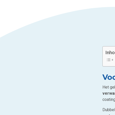
Inh
Vo
Het ge
verwa
coating
Dubbel