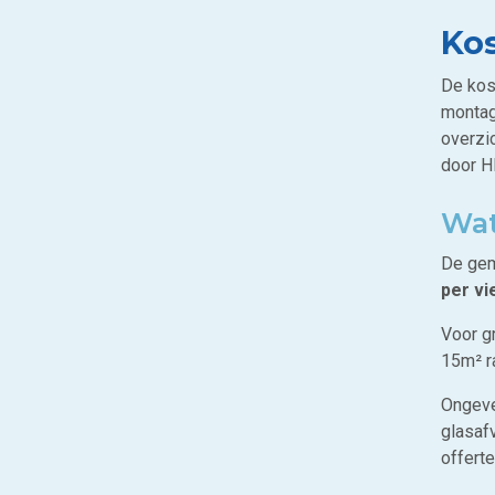
Kos
De kos
montag
overzic
door H
Wat
De gem
per vi
Voor g
15m² r
Ongeve
glasaf
offert