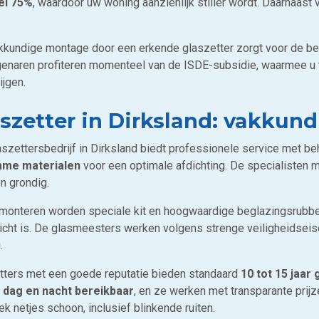
el 75%
, waardoor uw woning aanzienlijk stiller wordt. Daarnaas
kkundige montage door een erkende glaszetter zorgt voor de be
genaren profiteren momenteel van de ISDE-subsidie, waarmee u 
ijgen.
szetter in Dirksland: vakkund
aszettersbedrijf in Dirksland biedt professionele service met b
ame materialen
voor een optimale afdichting. De specialisten m
n grondig.
t monteren worden speciale kit en hoogwaardige beglazingsrubber
icht is. De glasmeesters werken volgens strenge veiligheidseis
.
tters met een goede reputatie bieden standaard
10 tot 15 jaar 
e dag en nacht bereikbaar
, en ze werken met transparante prij
k netjes schoon, inclusief blinkende ruiten.