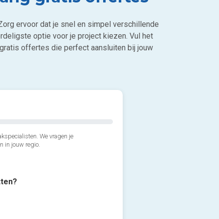
Zorg ervoor dat je snel en simpel verschillende
rdeligste optie voor je project kiezen. Vul het
ratis offertes die perfect aansluiten bij jouw
kspecialisten. We vragen je
n in jouw regio.
tten?
2*. Welke kozijnen heb je 
3*. Wanneer wil je het HR++
Kunststof of PVC kozijne
Zo snel mogelijk, binnen
Voeg foto's en/of bijlagen t
Aluminium kozijnen
Binnen 1 tot 3 maanden