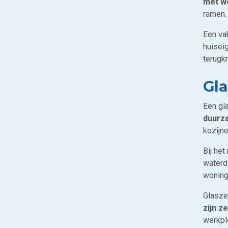
met w
ramen.
Een va
huisei
terugkr
Gla
Een gl
duurz
kozijne
Bij he
waterd
woning
Glasze
zijn z
werkple