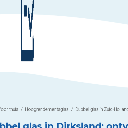
Voor thuis
/
Hoogrendementsglas
/
Dubbel glas in Zuid-Hollan
bbel glas in Dirksland: ontv