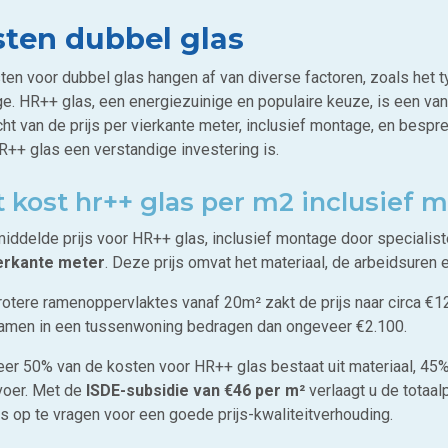
ten dubbel glas
ten voor dubbel glas hangen af van diverse factoren, zoals het 
e. HR++ glas, een energiezuinige en populaire keuze, is een va
ht van de prijs per vierkante meter, inclusief montage, en bespr
R++ glas een verstandige investering is.
 kost hr++ glas per m2 inclusief 
iddelde prijs voor HR++ glas, inclusief montage door specialis
erkante meter
. Deze prijs omvat het materiaal, de arbeidsuren
rotere ramenoppervlaktes vanaf 20m² zakt de prijs naar circa €1
amen in een tussenwoning bedragen dan ongeveer €2.100.
er 50% van de kosten voor HR++ glas bestaat uit materiaal, 45% 
voer. Met de
ISDE-subsidie van €46 per m²
verlaagt u de totaal
es op te vragen voor een goede prijs-kwaliteitverhouding.