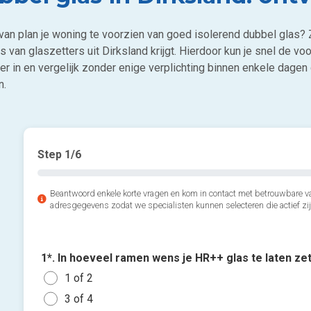
 van plan je woning te voorzien van goed isolerend dubbel glas? 
s van glaszetters uit Dirksland krijgt. Hierdoor kun je snel de voo
er in en vergelijk zonder enige verplichting binnen enkele dagen g
n.
Step
1
/6
Beantwoord enkele korte vragen en kom in contact met betrouwbare va
adresgegevens zodat we specialisten kunnen selecteren die actief zij
1*. In hoeveel ramen wens je HR++ glas te laten ze
1 of 2
3 of 4