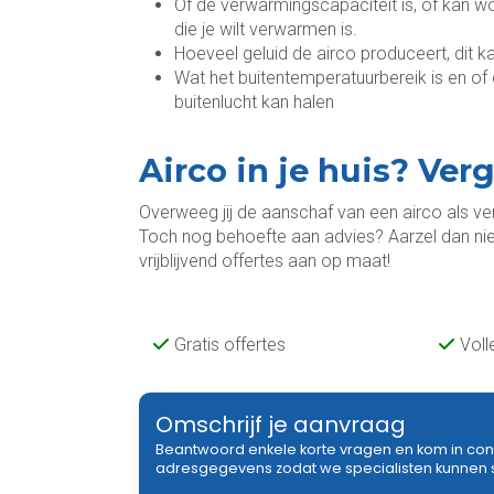
Of de verwarmingscapaciteit is, of kan w
die je wilt verwarmen is.
Hoeveel geluid de airco produceert, dit ka
Wat het buitentemperatuurbereik is en o
buitenlucht kan halen
Airco in je huis? Verg
Overweeg jij de aanschaf van een airco als ve
Toch nog behoefte aan advies? Aarzel dan nie
vrijblijvend offertes aan op maat!
Gratis offertes
Voll
Omschrijf je aanvraag
Beantwoord enkele korte vragen en kom in con
adresgegevens zodat we specialisten kunnen sel