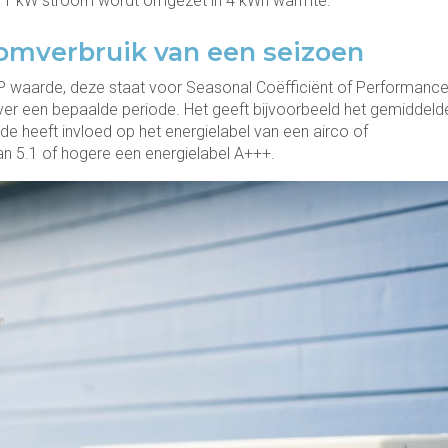
at 1 kW stroom wordt omgezet in 4 kWh warmte.
oomverbruik van een seizoen
 waarde, deze staat voor Seasonal Coëfficiënt of Performance
r een bepaalde periode. Het geeft bijvoorbeeld het gemiddeld
e heeft invloed op het energielabel van een airco of
n 5.1 of hogere een energielabel A+++.