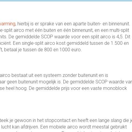
rwarming
, hierbij is er sprake van een aparte buiten- en binnenunit.
e-split airco met één buiten en één binnenunit, en een multi-split
its. De gemiddelde SCOP waarde voor een split airco is 4,5. Dit
ficiënt. Een single-split airco kost gemiddeld tussen de 1.500 en
aft, betaal je tussen de 800 en 1000 euro.
irco bestaat uit een systeem zonder buitenunit en is
ar geen buitenunit mogelijk is. De gemiddelde SCOP waarde va
er se heel hoog. De gemiddelde prijs voor een vaste monoblock
teek je gewoon in het stopcontact en heeft een lange slang die j
lucht kan afdrijven. Een mobiele airco wordt meestal gebruikt