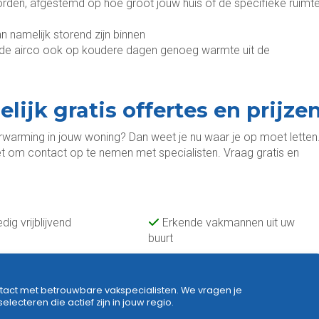
orden, afgestemd op hoe groot jouw huis of de specifieke ruimt
n namelijk storend zijn binnen
f de airco ook op koudere dagen genoeg warmte uit de
elijk gratis offertes en prijze
rwarming in jouw woning? Dan weet je nu waar je op moet letten
t om contact op te nemen met specialisten. Vraag gratis en
edig vrijblijvend
Erkende vakmannen uit uw
buurt
tact met betrouwbare vakspecialisten. We vragen je
ecteren die actief zijn in jouw regio.