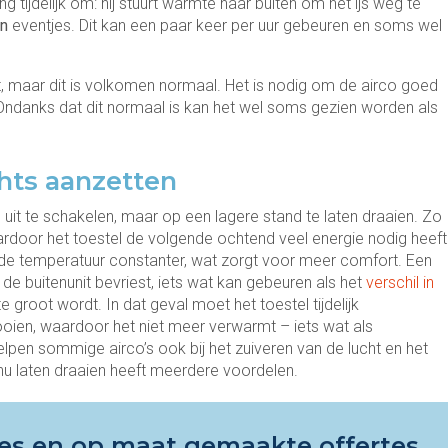
g tijdelijk om: hij stuurt warmte naar buiten om het ijs weg te
en
eventjes. Dit kan een paar keer per uur gebeuren en soms wel
t, maar dit is volkomen normaal. Het is nodig om de airco goed
 Ondanks dat dit normaal is kan het wel soms gezien worden als
hts aanzetten
l uit te schakelen, maar op een lagere stand te laten draaien. Zo
ardoor het toestel de volgende ochtend veel energie nodig heeft
 de temperatuur constanter, wat zorgt voor meer comfort. Een
de buitenunit bevriest, iets wat kan gebeuren als het
verschil in
e groot wordt. In dat geval moet het toestel tijdelijk
ien, waardoor het niet meer verwarmt – iets wat als
pen sommige airco’s ook bij het zuiveren van de lucht en het
inu laten draaien heeft meerdere voordelen.
vies en op maat gemaakte offertes