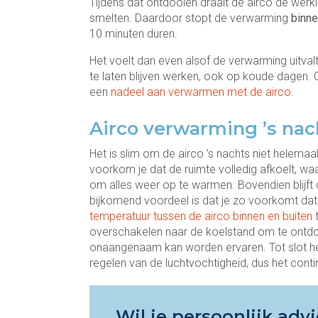
Tijdens dat ontdooien draait de airco de werkin
smelten. Daardoor stopt de verwarming
binn
10 minuten duren.
Het voelt dan even alsof de verwarming uitval
te laten blijven werken, ook op koude dagen.
een
nadeel aan verwarmen met de airco
.
Airco verwarming ’s nac
Het is slim om de airco ’s nachts niet helemaa
voorkom je dat de ruimte volledig afkoelt, wa
om alles weer op te warmen. Bovendien blijft
bijkomend voordeel is dat je zo voorkomt dat 
temperatuur tussen de airco binnen en buiten
t
overschakelen naar de koelstand om te ontdoo
onaangenaam kan worden ervaren. Tot slot hel
regelen van de luchtvochtigheid, dus het cont
Wil je persoonlijk ad