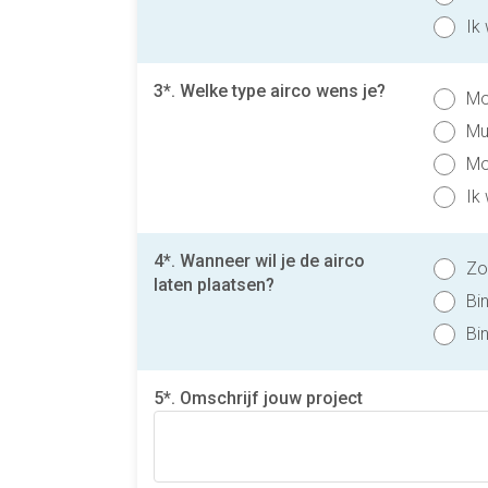
Ik
3*. Welke type airco wens je?
Mon
Mul
Mo
Ik
4*. Wanneer wil je de airco
Zo
laten plaatsen?
Bi
Bi
5*. Omschrijf jouw project