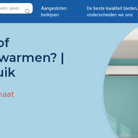
Aangesloten
De beste kwaliteit bieden
bedrijven
onderscheiden we ons
of
erwarmen? |
uik
maat