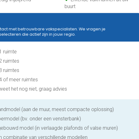
buurt
tact met betrouwbare vakspecialisten. We vragen je
ecteren die actief zijn in jouw regio.
 1 ruimte
 2 ruimtes
 3 ruimtes
 4 of meer ruimtes
 weet het nog niet, graag advies
ndmodel (aan de muur, meest compacte oplossing)
oermodel (bv. onder een vensterbank)
gebouwd model (in verlaagde plafonds of valse muren)
n combinatie van verschillende modellen