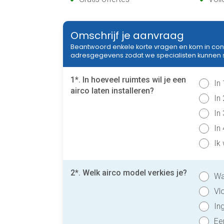
Omschrijf je aanvraag
Beantwoord enkele korte vragen en kom in con
adresgegevens zodat we specialisten kunnen sel
1*. In hoeveel ruimtes wil je een
In
airco laten installeren?
In
In
In
Ik
2*. Welk airco model verkies je?
Wa
Vl
In
Ee