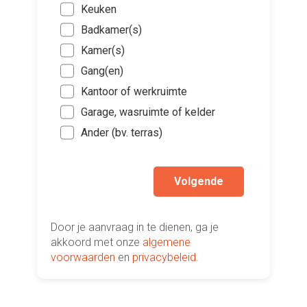
Onde
3*. Hoe 
Keuken
Blau
Voeg fot
ongevee
Cha
Badkamer(s)
(Optione
Giet
Min
Plin
Kamer(s)
poly
Tus
Vloe
Kies 
Gang(en)
Park
inst
of v
Mee
Kantoor of werkruimte
Viny
h
Vens
Garage, wasruimte of kelder
Stee
Ik wen
Keu
mijn a
Ander (bv. terras)
Ande
Nee
(sterk
Volgende
Door je aanvraag in te dienen, ga je
akkoord met onze
algemene
voorwaarden
en
privacybeleid
.