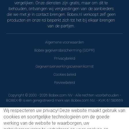
vergelijken. Onze diensten zijn gratis, maar om dit te
behouden, ontvangen wij vergoedingen van de aanbieders
die we met je in contact brengen. Bobex.nl verkoopt zelf geen
producten en onze rol beperkt zich tot het bij elkaar brengen
van de partijen.
Algemene voorwaarden
Bobex gegevensbescherming (GDPR)
Privacybeleid
Gegevensverwerkingsovereenkomst
Cookies beleid
Reviewbeleid
Copyright © 2000 - 2026 Bobex.com NV - Alle rechten voorbehouden -
BOBEX ® is een geregistreerd merk van Bobex.com NV. - KVK: 61583669
Wij respecteren uw privacy!
Deze website maakt gebruik van
cookies en soortgelijke technologieën om de goede
werking van de website te waarborgen, uw