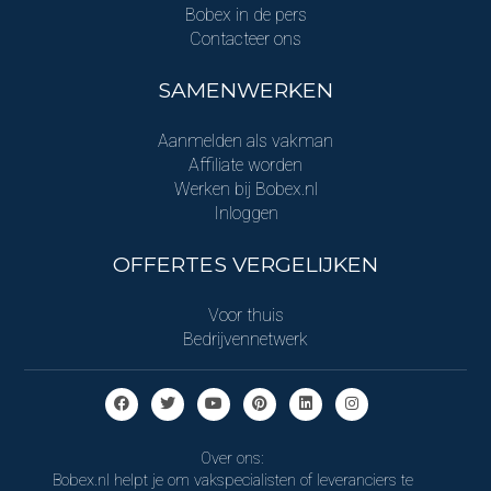
Bobex in de pers
Contacteer ons
SAMENWERKEN
Aanmelden als vakman
Affiliate worden
Werken bij Bobex.nl
Inloggen
OFFERTES VERGELIJKEN
Voor thuis
Bedrijvennetwerk
Over ons:
Bobex.nl helpt je om vakspecialisten of leveranciers te