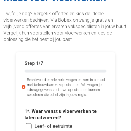
Twijfel je nog? Vergelijk offertes en kies de ideale
vloerwerken bedrijven. Via Bobex ontvang je gratis en
vrijblijvend offertes van ervaren vakspecialisten in jouw buurt.
Vergelijk hun voorstellen voor vloerwerken en kies de
oplossing die het best bij jou past.
Step
1
/7
Beantwoord enkele korte vragen en kom in contact
met betrouwbare vakspecialisten. We vragen je
adresgegevens zodat we specialisten kunnen
selecteren die actief zijn in jouw regio.
4*. Heef
2*. Welk
1*. Waar wenst u vloerwerken te
volgend
laten uitvoeren?
Kera
Vloe
Leef- of eetruimte
Marm