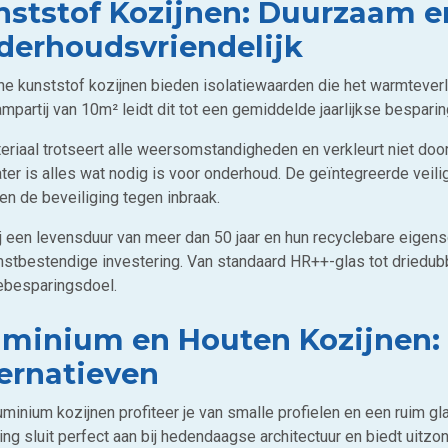
nststof Kozijnen: Duurzaam e
derhoudsvriendelijk
e kunststof kozijnen bieden isolatiewaarden die het warmteverl
ampartij van 10m² leidt dit tot een gemiddelde jaarlijkse bespar
eriaal trotseert alle weersomstandigheden en verkleurt niet door
ter is alles wat nodig is voor onderhoud. De geïntegreerde veil
en de beveiliging tegen inbraak.
j een levensduur van meer dan 50 jaar en hun recyclebare eigens
stbestendige investering. Van standaard HR++-glas tot driedubbel
ebesparingsdoel.
minium en Houten Kozijnen: S
ernatieven
uminium kozijnen profiteer je van smalle profielen en een ruim 
ing sluit perfect aan bij hedendaagse architectuur en biedt uitzon