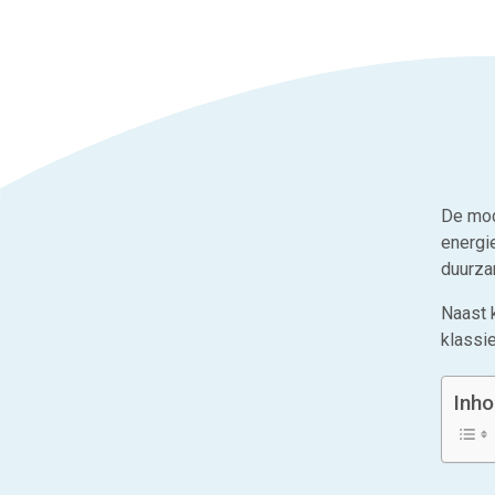
De mod
energi
duurza
Naast k
klassie
Inh