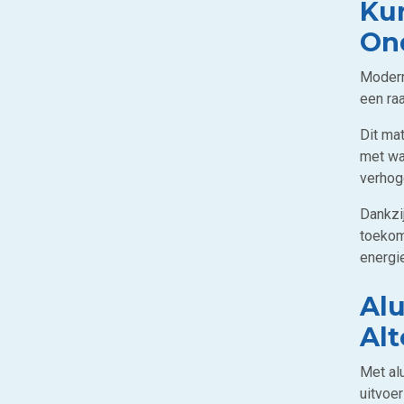
Ku
On
Modern
een ra
Dit mat
met wa
verhog
Dankzi
toekom
energi
Alu
Alt
Met al
uitvoer