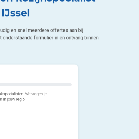
IJssel
udig en snel meerdere offertes aan bij
t onderstaande formulier in en ontvang binnen
kspecialisten. We vragen je
n in jouw regio.
2*. Hoeveel kozijnen wens j
3*. Wanneer wil je de kozijn
1 of 2
Zo snel mogelijk, binnen