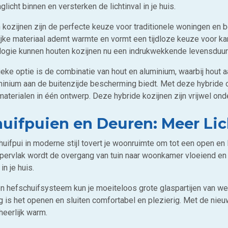
glicht binnen en versterken de lichtinval in je huis.
 kozijnen zijn de perfecte keuze voor traditionele woningen en 
lijke materiaal ademt warmte en vormt een tijdloze keuze voor k
logie kunnen houten kozijnen nu een indrukwekkende levensduur 
ieke optie is de combinatie van hout en aluminium, waarbij hout 
minium aan de buitenzijde bescherming biedt. Met deze hybride o
materialen in één ontwerp. Deze hybride kozijnen zijn vrijwel on
uifpuien en Deuren: Meer Li
huifpui in moderne stijl tovert je woonruimte om tot een open en
ervlak wordt de overgang van tuin naar woonkamer vloeiend en natu
in je huis.
n hefschuifsysteem kun je moeiteloos grote glaspartijen van we
 is het openen en sluiten comfortabel en plezierig. Met de nieuw
heerlijk warm.