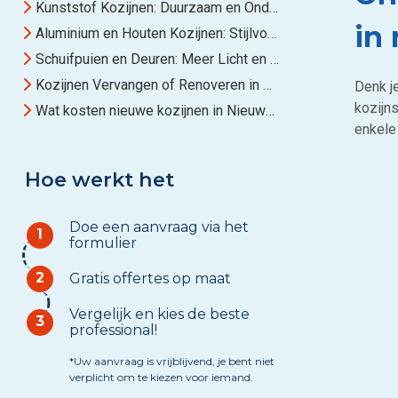
Kunststof Kozijnen: Duurzaam en Onderhoudsvriendelijk
in
Aluminium en Houten Kozijnen: Stijlvolle Alternatieven
Schuifpuien en Deuren: Meer Licht en Ruimte
Kozijnen Vervangen of Renoveren in Nieuwerkerk aan den IJssel
Denk j
kozijn
Wat kosten nieuwe kozijnen in Nieuwerkerk aan den IJssel?
enkele
Hoe werkt het
Doe een aanvraag via het
1
formulier
2
Gratis offertes op maat
Vergelijk en kies de beste
3
professional!
*Uw aanvraag is vrijblijvend, je bent niet
verplicht om te kiezen voor iemand.