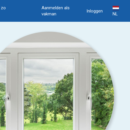
, zo
Aanmelden als
Inloggen
vakman
NL