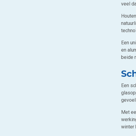
veel da
Houten
natuur
techno
Een un
en alu
beide 
Sch
Een sc
glasopp
gevoel 
Met ee
werking
winter 