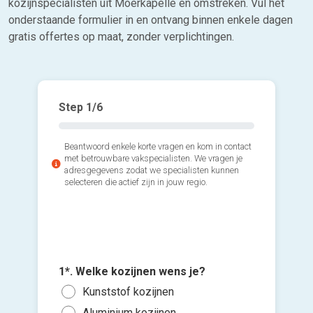
kozijnspecialisten uit Moerkapelle en omstreken. Vul het
onderstaande formulier in en ontvang binnen enkele dagen
gratis offertes op maat, zonder verplichtingen.
Step
1
/6
Beantwoord enkele korte vragen en kom in contact
met betrouwbare vakspecialisten. We vragen je
adresgegevens zodat we specialisten kunnen
selecteren die actief zijn in jouw regio.
2*. Hoev
3*. Wann
plaatsen
1*. Welke kozijnen wens je?
plaatse
Voeg fot
1 of
Kunststof kozijnen
Zo s
(Optione
3 of
Aluminium kozijnen