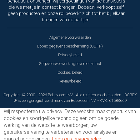
behouden, ontvangen wij vergoedingen van de aanbieders
die we met je in contact brengen. Bobex.nl verkoopt zelf
geen producten en onze rol beperkt zich tot het bij elkaar
brengen van de partijen.
Algemene voorwaarden
Bobex gegevensbescherming (GDPR)
Privacybeleid
Gegevensverwerkingsovereenkomst
Cookies beleid
Reviewbeleid
Copyright © 2000 - 2026 Bobex.com NV - Alle rechten voorbehouden - BOBEX
® is een geregistreerd merk van Bobex.com NV. - KVK: 61583669
Wij respecteren uw privacy!
Deze website maakt gebruik van
cookies en soortgelijke technologieën om de goede
werking van de website te waarborgen, uw
gebruikerservaring te verbeteren en voor analyse en
marketingdoeleinden.
Lees ons privacybeleid