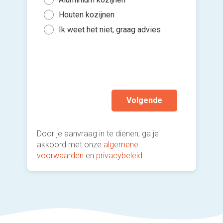
Binn
5 to
Houten kozijnen
Kies 
Binn
of v
10 t
Ik weet het niet, graag advies
Gee
h
Mee
Ik wen
mijn a
(sterk
Volgende
Door je aanvraag in te dienen, ga je
akkoord met onze
algemene
voorwaarden
en
privacybeleid
.