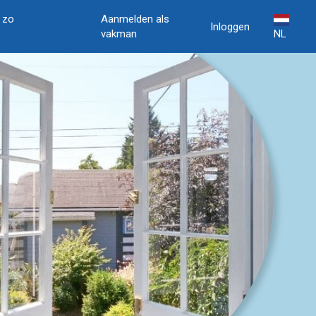
, zo
Aanmelden als
Inloggen
vakman
NL