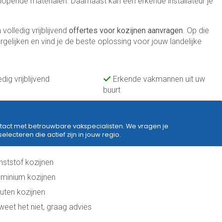
lopende materialen. Daarnaast kan een erkende installateur je
volledig vrijblijvend
offertes
voor kozijnen aanvragen
. Op die
gelijken en vind je de beste oplossing voor jouw landelijke
edig vrijblijvend
Erkende vakmannen uit uw
buurt
tact met betrouwbare vakspecialisten. We vragen je
ecteren die actief zijn in jouw regio.
nststof kozijnen
uminium kozijnen
uten kozijnen
 weet het niet, graag advies