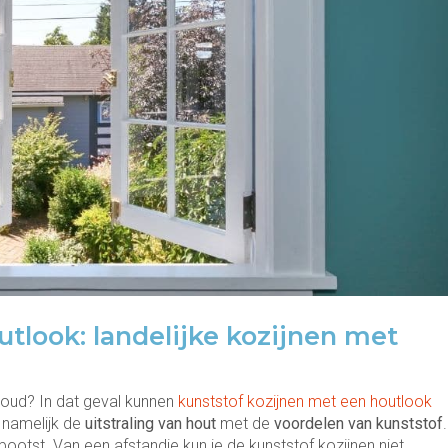
utlook: landelijke kozijnen met
houd? In dat geval kunnen
kunststof kozijnen met een houtlook
 namelijk de
uitstraling van hout
met de
voordelen van kunststof
.
bootst. Van een afstandje kun je de kunststof kozijnen niet