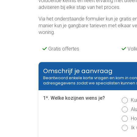
voldoende kennis en heeft ervaring met uiteen
adviseren bij elke stap van het proces.
Via het onderstaande formulier kun je gratis en 
manier kun je gangbare tarieven met elkaar ver
woning.
Gratis offertes
Voll
Omschrijf je aanvraag
Beantwoord enkele korte vragen en kom in con
adresgegevens zodat we specialisten kunnen sel
1*. Welke kozijnen wens je?
Ku
Al
Ho
Ik