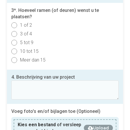
3*. Hoeveel ramen (of deuren) wenst u te
plaatsen?
1 of 2
3 of 4
5 tot 9
10 tot 15
Meer dan 15
4. Beschrijving van uw project
Voeg foto's en/of bijlagen toe (Optioneel)
Kies een bestand
of versleep
Upload