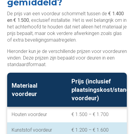
gemiddeld?
De prijs van een voordeur schommelt tussen de
€ 1.400
en € 1.500
, exclusief installatie. Het is wel belangrijk om in
het achterhoofd te houden dat niet alleen het materiaal je
prijs bepaalt, maar ook verdere afwerkingen zoals glas
of extra beveiligingsmaatregelen.
Hieronder kun je de verschillende prijzen voor voordeuren
vinden. Deze prijzen zijn bepaald voor deuren in een
standaardformaat.
Prijs (inclusief
Materiaal
plaatsingskost/standa
voordeur
voordeur)
Houten voordeur
€ 1.500 – € 1.700
Kunststof voordeur
€ 1.200 – € 1.600