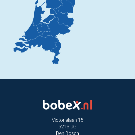
Victorialaan 15
5213 JG
Den Bosch