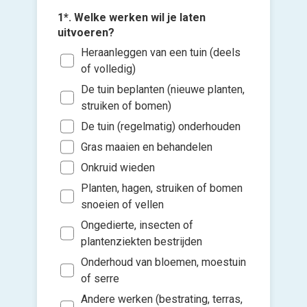
1*. Welke werken wil je laten
uitvoeren?
Heraanleggen van een tuin (deels
3*. Hoe 
het tuin
of volledig)
Eenm
De tuin beplanten (nieuwe planten,
maai
struiken of bomen)
2*. Wat 
van jouw
Eenm
De tuin (regelmatig) onderhouden
opru
Voeg fot
Min
Gras maaien en behandelen
(Optione
bome
Tus
Onkruid wieden
Klei
Tus
Planten, hagen, struiken of bomen
Kies 
(Bv.
of v
snoeien of vellen
Mee
peri
h
Ongedierte, insecten of
Ik w
Groo
Ik wen
plantenziekten bestrijden
(Bv.
mijn a
Onderhoud van bloemen, moestuin
hage
(sterk
of serre
maa
Andere werken (bestrating, terras,