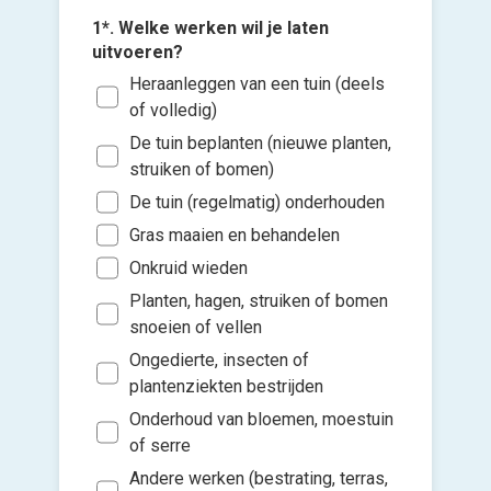
1*. Welke werken wil je laten
uitvoeren?
Heraanleggen van een tuin (deels
3*. Hoe 
het tuin
of volledig)
Eenm
De tuin beplanten (nieuwe planten,
maai
struiken of bomen)
2*. Wat 
van jouw
Eenm
De tuin (regelmatig) onderhouden
opru
Voeg fot
Min
Gras maaien en behandelen
(Optione
bome
Tus
Onkruid wieden
Klei
Tus
Planten, hagen, struiken of bomen
Kies 
(Bv.
of v
snoeien of vellen
Mee
peri
h
Ongedierte, insecten of
Ik w
Groo
Ik wen
plantenziekten bestrijden
(Bv.
mijn a
Onderhoud van bloemen, moestuin
hage
(sterk
of serre
maa
Andere werken (bestrating, terras,