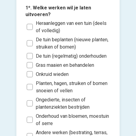
1*. Welke werken wil je laten
uitvoeren?
Heraanleggen van een tuin (deels
3*. Hoe 
het tuin
of volledig)
Eenm
De tuin beplanten (nieuwe planten,
maai
struiken of bomen)
2*. Wat 
van jouw
Eenm
De tuin (regelmatig) onderhouden
opru
Voeg fot
Min
Gras maaien en behandelen
(Optione
bome
Tus
Onkruid wieden
Klei
Tus
Planten, hagen, struiken of bomen
Kies 
(Bv.
of v
snoeien of vellen
Mee
peri
h
Ongedierte, insecten of
Ik w
Groo
Ik wen
plantenziekten bestrijden
(Bv.
mijn a
Onderhoud van bloemen, moestuin
hage
(sterk
of serre
maa
Andere werken (bestrating, terras,