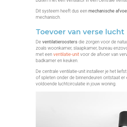
buiten met een ventilator in een centrale ventila
Dit systeem heeft dus een
mechanische afvoe
mechanisch.
Toevoer van verse lucht
De
ventilatieroosters
die zorgen voor de natuu
zoals woonkamer, slaapkamer, bureau enzov
met een
ventilatie-unit
voor de afvoer van verv
badkamer en keuken.
De centrale ventilatie-unit installeer je het li
of spleten onder de binnendeuren ontstaat er 
voldoende luchtcirculatie
in jouw woning.