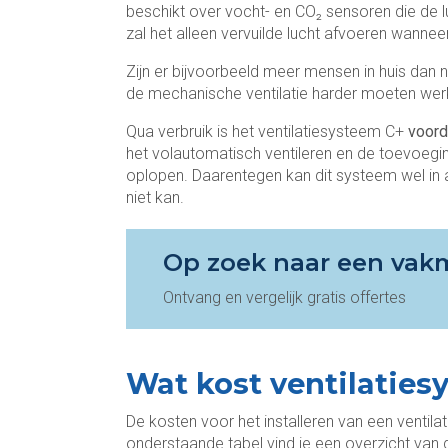
beschikt over vocht- en CO₂ sensoren die de l
zal het alleen vervuilde lucht afvoeren wanneer
Zijn er bijvoorbeeld meer mensen in huis dan no
de mechanische ventilatie harder moeten wer
Qua verbruik is het ventilatiesysteem C+
voord
het volautomatisch ventileren en de toevoeg
oplopen. Daarentegen kan dit systeem wel in a
niet kan.
Op zoek naar een vak
Ontvang en vergelijk gratis offertes
Wat kost ventilaties
De kosten voor het installeren van een ventila
onderstaande tabel vind je een overzicht van