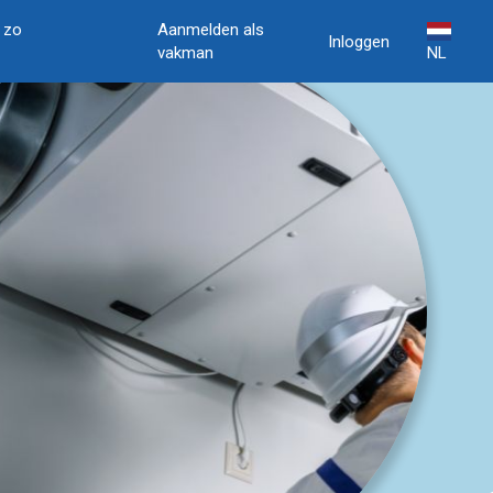
, zo
Aanmelden als
Inloggen
vakman
NL