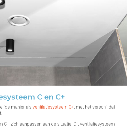
tiesysteem C en C+
zelfde manier als
ventilatiesysteem C+
, met het verschil dat
t.
eem C+ zich aanpassen aan de situatie. Dit ventilatiesysteem