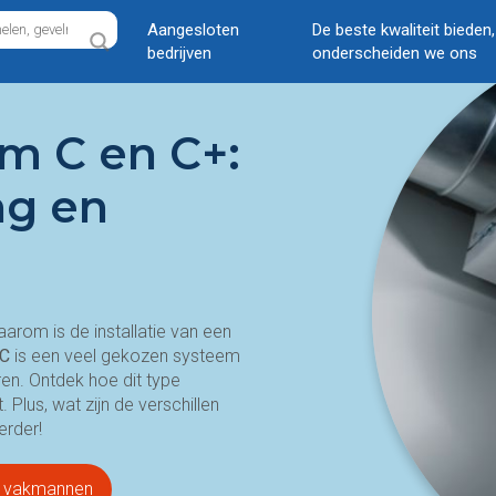
Aangesloten
De beste kwaliteit bieden
bedrijven
onderscheiden we ons
em C en C+:
ng en
aarom is de installatie van een
 C
is een veel gekozen systeem
ren. Ontdek hoe dit type
 Plus, wat zijn de verschillen
erder!
an vakmannen