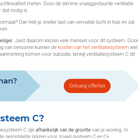
uchtkwaliteit meten. Door de slimme vraaggestuurde ventilatie
 dat nodig is.
rmaal? Dan heb je sneller last van vervuilde lucht in huis en zal
ken.
eliger
. Juist daarom kiezen vele mensen voor dit systeem. Doo
ing van sensoren kunnen de
kosten van het ventilatiesysteem
wel
anmerking komen voor subsidie, terwijl ventilatiesysteem C dit
man?
Ontvang offertes
ysteem C?
tiesysteem C zijn
afhankelijk van de grootte
van je woning. In
 de gemiddelde prijzen voor zowel systeem C en C+.