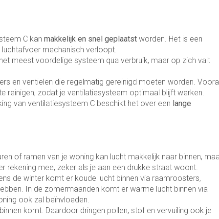
ysteem C kan
makkelijk
en
snel
geplaatst
worden. Het is een
e luchtafvoer mechanisch verloopt.
d het meest voordelige systeem qua verbruik, maar op zich valt
ers en ventielen
die regelmatig gereinigd moeten worden. Voora
te reinigen, zodat je ventilatiesysteem optimaal blijft werken.
king van ventilatiesysteem C beschikt het over een
lange
euren of ramen van je woning kan lucht makkelijk naar binnen, ma
er rekening mee, zeker als je aan een drukke straat woont.
dens de winter komt er koude lucht binnen via raamroosters,
 hebben. In de zomermaanden komt er warme lucht binnen via
oning ook zal beïnvloeden.
 binnen komt. Daardoor dringen pollen, stof en vervuiling ook je