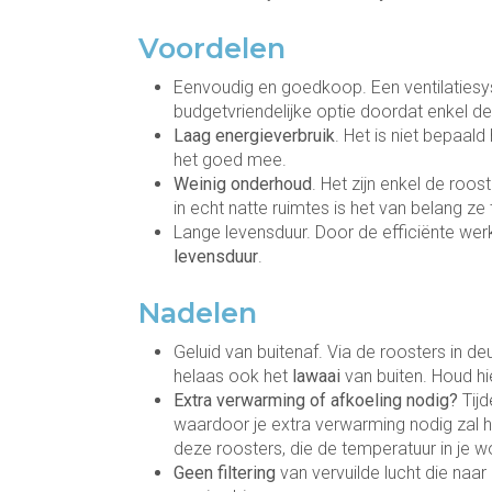
Voordelen
Eenvoudig en goedkoop. Een ventilaties
budgetvriendelijke optie doordat enkel d
Laag
energieverbruik
. Het is niet bepaal
het goed mee.
Weinig onderhoud
. Het zijn enkel de
roost
in echt natte ruimtes is het van belang ze 
Lange levensduur. Door de efficiënte wer
levensduur
.
Nadelen
Geluid van buitenaf. Via de roosters in d
helaas ook het
lawaai
van buiten. Houd hi
Extra verwarming of afkoeling
nodig?
Tij
waardoor je extra verwarming nodig zal
deze roosters, die de temperatuur in je w
Geen filtering
van vervuilde lucht die naar