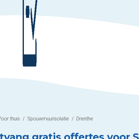
Voor thuis
/
Spouwmuurisolatie
/
Drenthe
tvang gratis offertes voor