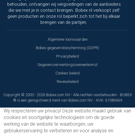
behouden, ontvangen wij vergoedingen van de aanbieders
die we met je in contact brengen. Bobex.nl verkoopt zelf
geen producten en onze rol beperkt zich tot het bij elkaar
brengen van de partijen.
Algemene voorwaarden
Bobex gegevensbescherming (GDPR)
Privacybeleid
Gegevensverwerkingsovereenkomst
Cookies beleid
Reviewbeleid
Copyright © 2000 - 2026 Bobex.com NV - Alle rechten voorbehouden - BOBEX
® is een geregistreerd merk van Bobex.com NV. - KVK: 61583669
Wij respecteren uw privacy!
Deze website maakt gebruik van
cookies en soortgelijke technologieën om de goede
werking van de website te waarborgen, uw
gebruikerservaring te verbeteren en voor analyse en