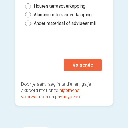
(Optione
maa
Houten terrasoverkapping
Tus
Binn
Aluminium terrasoverkapping
Tus
Kies 
Binn
of v
Ander materiaal of adviseer mij
Mee
h
Binn
Ik w
Ik wen
mijn a
(sterk
Volgende
Door je aanvraag in te dienen, ga je
akkoord met onze
algemene
voorwaarden
en
privacybeleid
.