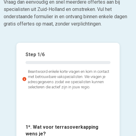
Vraag dan eenvoudig en snel meerdere offertes aan bij
specialisten uit Zuid-Holland en omstreken. Vul het
onderstaande formulier in en ontvang binnen enkele dagen
gratis offertes op maat, zonder verplichtingen.
Step
1
/6
Beantwoord enkele korte vragen en kom in contact
met betrouwbare vakspecialisten. We vragen je
adresgegevens zodat we specialisten kunnen
selecteren die actief zijn in jouw regio.
2*. Wat 
3*. Wann
(lengte 
terraso
1*. Wat voor terrasoverkapping
Voeg fot
Min
wens je?
Zo s