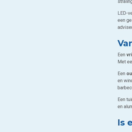
strali
LED-ver
een gez
advise
Van
Een
vr
Met een
Een
ou
en wind
barbec
Een tu
en alum
Is 