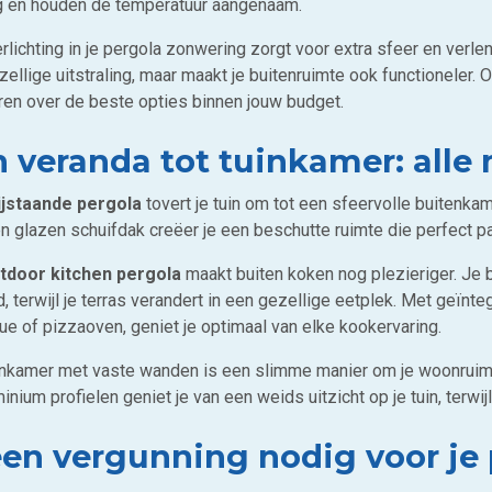
ng en houden de temperatuur aangenaam.
lichting in je pergola zonwering zorgt voor extra sfeer en verleng
ellige uitstraling, maar maakt je buitenruimte ook functioneler. O
ren over de beste opties binnen jouw budget.
 veranda tot tuinkamer: alle
ijstaande pergola
tovert je tuin om tot een sfeervolle buitenkam
 glazen schuifdak creëer je een beschutte ruimte die perfect pas
tdoor kitchen pergola
maakt buiten koken nog plezieriger. Je
, terwijl je terras verandert in een gezellige eetplek. Met geïnt
ue of pizzaoven, geniet je optimaal van elke kookervaring.
inkamer met vaste wanden is een slimme manier om je woonruimte
inium profielen geniet je van een weids uitzicht op je tuin, terwi
een vergunning nodig voor je