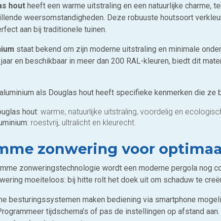
as hout
heeft een warme uitstraling en een natuurlijke charme, te
illende weersomstandigheden. Deze robuuste houtsoort verkleurt g
erfect aan bij traditionele tuinen.
nium
staat bekend om zijn moderne uitstraling en minimale ond
jaar en beschikbaar in meer dan 200 RAL-kleuren, biedt dit mater
aluminium als Douglas hout heeft specifieke kenmerken die ze 
uglas hout
: warme, natuurlijke uitstraling, voordelig en ecologi
uminium
: roestvrij, ultralicht en kleurecht.
imme zonwering voor optimaa
imme zonweringstechnologie wordt een moderne pergola nog co
ering moeiteloos: bij hitte rolt het doek uit om schaduw te creëren
e besturingssystemen maken bediening via smartphone mogelijk, 
 Programmeer tijdschema’s of pas de instellingen op afstand a