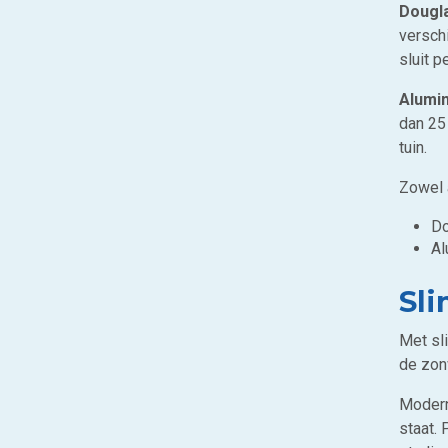
Dougl
versch
sluit p
Alumi
dan 25 
tuin.
Zowel 
Do
Al
Sl
Met sl
de zonw
Modern
staat.