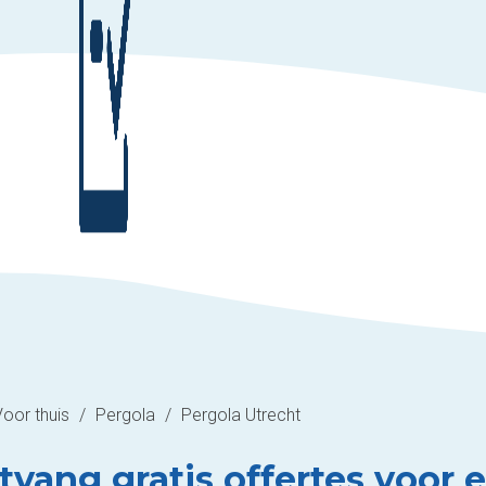
Voor thuis
/
Pergola
/
Pergola Utrecht
tvang gratis offertes voor e