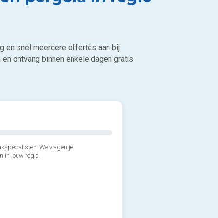
ig en snel meerdere offertes aan bij
in en ontvang binnen enkele dagen gratis
kspecialisten. We vragen je
n in jouw regio.
2*. Wat is de geschatte opp
3*. Wanneer wens je de ter
Minder dan 10 m2
Zo snel mogelijk, liefst 