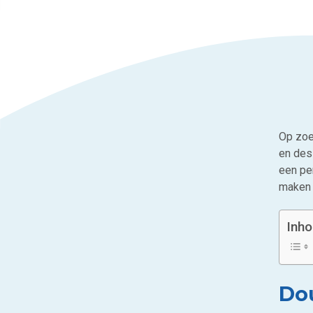
Op zoek
en desi
een pe
maken 
Inh
Dou