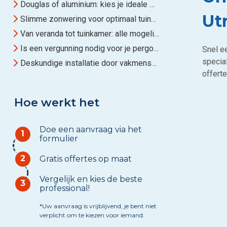
Douglas of aluminium: kies je ideale materiaal
Ut
Slimme zonwering voor optimaal tuingenot
Van veranda tot tuinkamer: alle mogelijkheden
Is een vergunning nodig voor je pergola?
Snel ee
specia
Deskundige installatie door vakmensen
offerte
Hoe werkt het
Doe een aanvraag via het
1
formulier
2
Gratis offertes op maat
Vergelijk en kies de beste
3
professional!
*Uw aanvraag is vrijblijvend, je bent niet
verplicht om te kiezen voor iemand.