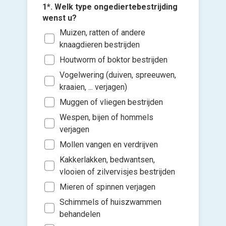
1*. Welk type ongediertebestrijding
wenst u?
Muizen, ratten of andere
knaagdieren bestrijden
Houtworm of boktor bestrijden
3. Waar 
Vogelwering (duiven, spreeuwen,
ongedier
kraaien, ... verjagen)
2*. Hoe 
vinden?
Voeg fot
ongedier
Muggen of vliegen bestrijden
In e
(Optione
Acuu
Wespen, bijen of hommels
In e
verjagen
Prev
Kies 
In e
Mollen vangen en verdrijven
of v
Beid
In e
h
Kakkerlakken, bedwantsen,
Op e
vlooien of zilvervisjes bestrijden
Mieren of spinnen verjagen
Schimmels of huiszwammen
Ik wen
behandelen
mijn a