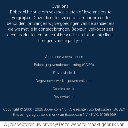
Over ons:
Bobex.nl helpt je om vakspecialisten of leveranciers te
vergelijken. Onze diensten zijn gratis, maar om dit te
behouden, ontvangen wij vergoedingen van de aanbieders
die we met je in contact brengen. Bobex.nl verkoopt zelf
geen producten en onze rol beperkt zich tot het bij elkaar
brengen van de partijen.
Algemene voorwaarden
Bobex gegevensbescherming (GDPR)
Privacybeleid
Gegevensverwerkingsovereenkomst
Cookies beleid
Reviewbeleid
Copyright © 2000 - 2026 Bobex.com NV - Alle rechten voorbehouden - BOBEX
® is een geregistreerd merk van Bobex.com NV. - KVK: 61583669
Wij respecteren uw privacy!
Deze website maakt gebruik van