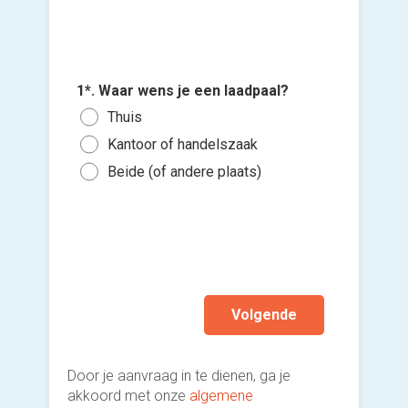
2*. Is h
3*. Wann
4*. Ben 
1*. Waar wens je een laadpaal?
Voeg fot
bedrijf
willen?
andere i
Thuis
(Optione
Bed
Zo s
Ja, 
Kantoor of handelszaak
Pri
Binn
Ja, 
Kies 
Beide (of andere plaats)
of v
Bei
Binn
Nee,
h
Ik wen
mijn a
(sterk
Volgende
Door je aanvraag in te dienen, ga je
akkoord met onze
algemene