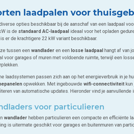
rten laadpalen voor thuisgeb
n diverse opties beschikbaar bij de aanschaf van een laadpaal vo
 kW is de
standaard AC-laadpaal
ideaal voor het opladen gedure
is er de krachtigere 22 kW variant beschikbaar.
ze tussen een
wandlader
en een
losse laadpaal
hangt af van 
aal voor garages of muren met voldoende ruimte, terwijl een loss
rplekken.
e laadsystemen passen zich aan op het energieverbruik in je hu
nepanelen
opwekken. Met ingebouwde
wifi-connectiviteit
kun 
fiteren van automatische updates. Hieronder vind je aanvullende 
dladers voor particulieren
en
wandlader
hebben particulieren een compacte en efficiënte l
ing is uitermate geschikt voor garages en buitenmuren van parti