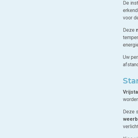
De ins
erkend
voor de
Deze
temper
energie
Uw pers
afstand
Sta
Vrijst
worden
Deze s
weerb
verlich