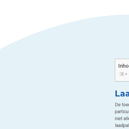
Inh
La
De toe
particu
niet a
laadpa