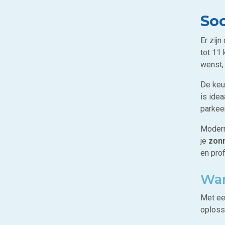
Soo
Er zij
tot 11
wenst, 
De keu
is ide
parkee
Modern
je
zon
en pro
Wan
Met e
oploss