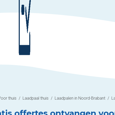
Voor thuis
/
Laadpaal thuis
/
Laadpalen in Noord-Brabant
/
L
atis offertes ontvangen voo