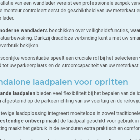
tallatie van een wandlader vereist een professionele aanpak van
e monteur controleert eerst de geschiktheid van uw meterkast e
 lader.
moderne wandladers
beschikken over veiligheidsfuncties, wa
atuurbewaking. Dankzij draadloze verbinding kunt u met uw sm
verbruik bekijken.
oonlijke woonsituatie speelt een cruciale rol bij het selecteren
 tot uw parkeerplaats en de stroomcapaciteit van uw meterkast zi
ndalone laadpalen voor opritten
aande laadpalen
bieden veel flexibiliteit bij het bepalen van de i
 afgestemd op de parkeerrichting van uw voertuig en de reikwijd
tevige laadoplossing integreert moeiteloos in zowel tradition
estendige ontwerp
maakt de laadpaal geschikt voor gebruik in 
ting maakt het gebruik in de avonduren extra praktisch en comfor