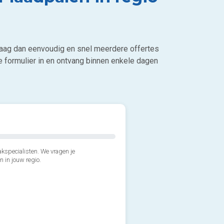
Vraag dan eenvoudig en snel meerdere offertes
de formulier in en ontvang binnen enkele dagen
kspecialisten. We vragen je
n in jouw regio.
2*. Is het voor een privé of
3*. Wanneer zou je de laadpa
4*. Ben je geïnteresseerd in