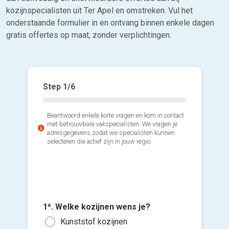
kozijnspecialisten uit Ter Apel en omstreken. Vul het
onderstaande formulier in en ontvang binnen enkele dagen
gratis offertes op maat, zonder verplichtingen.
Step
1
/6
Beantwoord enkele korte vragen en kom in contact
met betrouwbare vakspecialisten. We vragen je
adresgegevens zodat we specialisten kunnen
selecteren die actief zijn in jouw regio.
2*. Hoev
3*. Wann
plaatsen
1*. Welke kozijnen wens je?
plaatse
Voeg fot
1 of
Kunststof kozijnen
Zo s