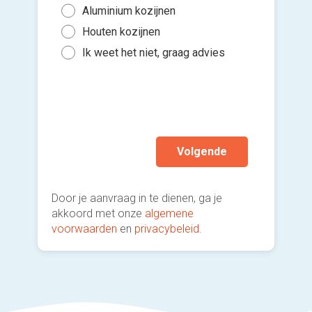
(Optione
3 of
Aluminium kozijnen
Binn
5 to
Houten kozijnen
Kies 
Binn
of v
10 t
Ik weet het niet, graag advies
Gee
h
Mee
Ik wen
mijn a
(sterk
Volgende
Door je aanvraag in te dienen, ga je
akkoord met onze
algemene
voorwaarden
en
privacybeleid
.