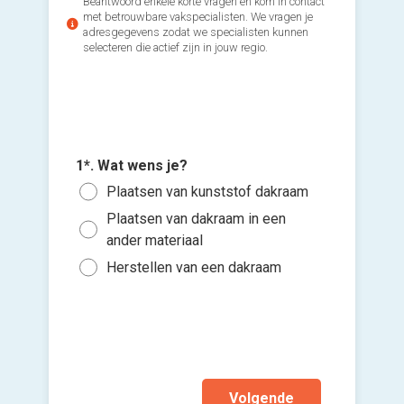
Beantwoord enkele korte vragen en kom in contact
met betrouwbare vakspecialisten. We vragen je
adresgegevens zodat we specialisten kunnen
selecteren die actief zijn in jouw regio.
1*. Wat wens je?
2*. Hoe
3*. Ben 
Voeg fot
Plaatsen van kunststof dakraam
1 d
Ja
(Optione
Plaatsen van dakraam in een
2 d
Ik w
ander materiaal
Kies 
3 o
Neen
of v
Herstellen van een dakraam
h
Ik wen
mijn a
(sterk
Volgende