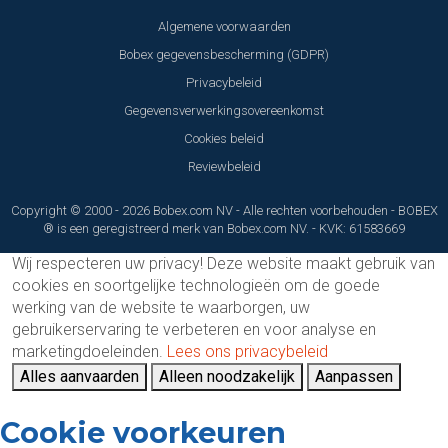
Algemene voorwaarden
Bobex gegevensbescherming (GDPR)
Privacybeleid
Gegevensverwerkingsovereenkomst
Cookies beleid
Reviewbeleid
Copyright © 2000 - 2026 Bobex.com NV - Alle rechten voorbehouden - BOBEX
® is een geregistreerd merk van Bobex.com NV. - KVK: 61583669
Wij respecteren uw privacy!
Deze website maakt gebruik van
cookies en soortgelijke technologieën om de goede
werking van de website te waarborgen, uw
gebruikerservaring te verbeteren en voor analyse en
marketingdoeleinden.
Lees ons privacybeleid
Alles aanvaarden
Alleen noodzakelijk
Aanpassen
Cookie voorkeuren