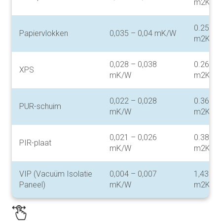
m2K/W
0.25 – 
Papiervlokken
0,035 – 0,04 mK/W
m2K/W
0,028 – 0,038
0.26 – 
XPS
mK/W
m2K/W
0,022 – 0,028
0.36 – 
PUR-schuim
mK/W
m2K/W
0,021 – 0,026
0.38 – 
PIR-plaat
mK/W
m2K/W
VIP (Vacuüm Isolatie
0,004 – 0,007
1,43 – 
Paneel)
mK/W
m2K/W