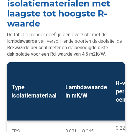
isolatiematerialen met
laagste tot hoogste R-
waarde
De tabel hieronder geeft je een overzicht met de
lambdawaarde
van verschillende soorten dakisolatie, de
Rd-waarde per centimeter
en de
benodigde dikte
dakisolatie voor een Rd-waarde van 4,5 m2K/W
.
R-wa
Type
Lambdawaarde
per
isolatiemateriaal
in mK/W
centi
0.22 – 
EPS
0,031 – 0,045