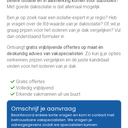
betere isolatie en in aanmerking komen voor subsidies
?
Met goede dakisolatie is dat allemaal mogelijk.
Ben je op zoek naar een isolatie-expert in je regio? Heb
je vragen over de Rd-waarde van je dakisolatie? Of, wil je
graag prijzen voor het isoleren van je dak vergelijken? Vul
dan onderstaand formulier in.
Ontvangt
gratis vrijblijvende offertes op maat én
deskundig advies van vakspecialisten
. Zo kun jij je opties
verkennen, prijzen vergelijken en de juiste kandidaat
vinden voor het isoleren van je dak.
Gratis offertes
Volledig vrijblijvend
Erkende vakmannen uit uw buurt
Omschrijf je aanvraag
Beantwoord enkele korte vragen en kom in contact met
betrouwbare vakspecialisten. We vragen je
adresgegevens zodat we specialisten kunnen