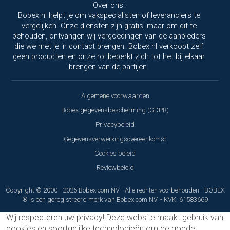
Over ons:
Bobex.nl helpt je om vakspecialisten of leveranciers te
vergelijken. Onze diensten zijn gratis, maar om dit te
behouden, ontvangen wij vergoedingen van de aanbieders
die we met je in contact brengen. Bobex.nl verkoopt zelf
geen producten en onze rol beperkt zich tot het bij elkaar
brengen van de partijen.
Algemene voorwaarden
Bobex gegevensbescherming (GDPR)
Privacybeleid
Gegevensverwerkingsovereenkomst
Cookies beleid
Reviewbeleid
Copyright © 2000 - 2026 Bobex.com NV - Alle rechten voorbehouden - BOBEX
® is een geregistreerd merk van Bobex.com NV. - KVK: 61583669
Wij respecteren uw privacy!
Deze website maakt gebruik van
cookies en soortgelijke technologieën om de goede