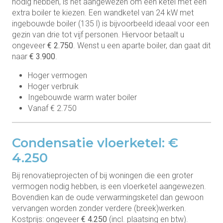
nodig hebben, is het aangewezen om een ketel met een
extra boiler te kiezen. Een wandketel van 24 kW met
ingebouwde boiler (135 l) is bijvoorbeeld ideaal voor een
gezin van drie tot vijf personen. Hiervoor betaalt u
ongeveer
€ 2.750
. Wenst u een aparte boiler, dan gaat dit
naar
€ 3.900
.
Hoger vermogen
Hoger verbruik
Ingebouwde warm water boiler
Vanaf € 2.750
Condensatie vloerketel: €
4.250
Bij renovatieprojecten of bij woningen die een groter
vermogen nodig hebben, is een vloerketel aangewezen.
Bovendien kan de oude verwarmingsketel dan gewoon
vervangen worden zonder verdere (breek)werken.
Kostprijs: ongeveer
€ 4.250
(incl. plaatsing en btw).