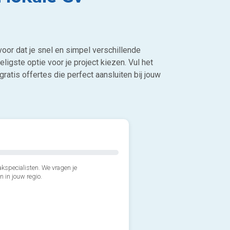
voor dat je snel en simpel verschillende
eligste optie voor je project kiezen. Vul het
ratis offertes die perfect aansluiten bij jouw
kspecialisten. We vragen je
n in jouw regio.
3*. Wanneer wens je de inst