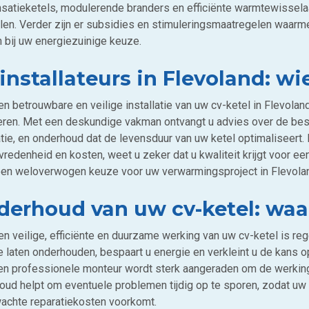
satieketels, modulerende branders en efficiënte warmtewissel
alen. Verder zijn er subsidies en stimuleringsmaatregelen waarme
 bij uw energiezuinige keuze.
installateurs in Flevoland: wi
n betrouwbare en veilige installatie van uw cv-ketel in Flevoland 
eren. Met een deskundige vakman ontvangt u advies over de bes
atie, en onderhoud dat de levensduur van uw ketel optimaliseert. D
vredenheid en kosten, weet u zeker dat u kwaliteit krijgt voor ee
en weloverwogen keuze voor uw verwarmingsproject in Flevola
derhoud van uw cv-ketel: wa
en veilige, efficiënte en duurzame werking van uw cv-ketel is r
 laten onderhouden, bespaart u energie en verkleint u de kans op
en professionele monteur wordt sterk aangeraden om de werking v
oud helpt om eventuele problemen tijdig op te sporen, zodat uw v
achte reparatiekosten voorkomt.