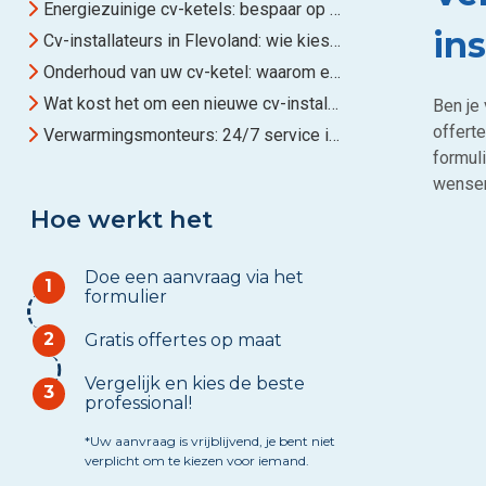
Energiezuinige cv-ketels: bespaar op uw rekening
ins
Cv-installateurs in Flevoland: wie kiest u?
Onderhoud van uw cv-ketel: waarom en hoe vaak?
Wat kost het om een nieuwe cv-installatie aan te leggen in Flevoland?
Ben je
offerte
Verwarmingsmonteurs: 24/7 service in Flevoland
formuli
wense
Hoe werkt het
Doe een aanvraag via het
1
formulier
2
Gratis offertes op maat
Vergelijk en kies de beste
3
professional!
*Uw aanvraag is vrijblijvend, je bent niet
verplicht om te kiezen voor iemand.