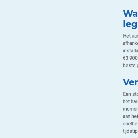
Wat
leg
Het aa
afhanke
install
€3.900 
beste p
Ver
Een st
het ha
moment
aan he
snelhe
tijdstip