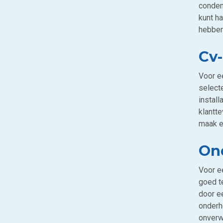
conden
kunt h
hebben
Cv-
Voor ee
select
install
klantte
maak e
On
Voor e
goed te
door e
onderh
onverw