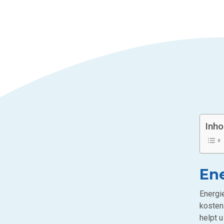
Inh
Ene
Energi
kosten
helpt 