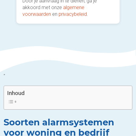
Door je aanvraag in te dienen, ga je
akkoord met onze
algemene
voorwaarden
en
privacybeleid
.
”
Inhoud
Soorten alarmsystemen
voor woning en bedrijf