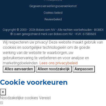
Gegevensverwerkingsovereenkomst
Cookies beleid
Reviewbeleid
Copyright © 2000 - 2026 Bobex.com NV - Alle rechten voorbehouden - BOBEX
® is een geregistreerd merk van Bobex.com NV. - KVK: 61583669
Wij respecteren uw privacy!
Deze website maakt gebruik van
cookies en soortgelijke technologieën om de goede
werking van de website te waarborgen, uw
gebruikerservaring te verbeteren en voor analyse en
marketingdoeleinden.
Lees ons privacybeleid
Alles aanvaarden
Alleen noodzakelijk
Aanpassen
Cookie voorkeuren
×
Noodzakelijke cookies
Vereist