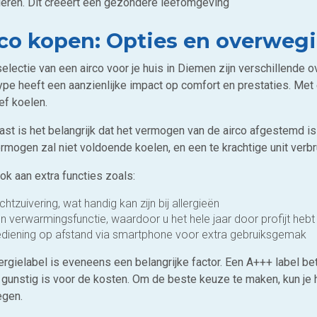
deren. Dit creëert een gezondere leefomgeving
rco kopen: Opties en overweg
selectie van een airco voor je huis in Diemen zijn verschillende
ype heeft een aanzienlijke impact op comfort en prestaties. Met 
ef koelen.
st is het belangrijk dat het vermogen van de airco afgestemd is 
rmogen zal niet voldoende koelen, en een te krachtige unit verbr
ok aan extra functies zoals:
chtzuivering, wat handig kan zijn bij allergieën
n verwarmingsfunctie, waardoor u het hele jaar door profijt hebt
diening op afstand via smartphone voor extra gebruiksgemak
rgielabel is eveneens een belangrijke factor. Een A+++ label bet
n gunstig is voor de kosten. Om de beste keuze te maken, kun je 
egen.