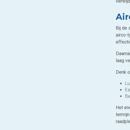
verwij
Ai
Bij de 
airco-t
effecti
Daarnaa
laag ve
Denk o
Lu
Ee
Be
Het ene
termij
raadpl