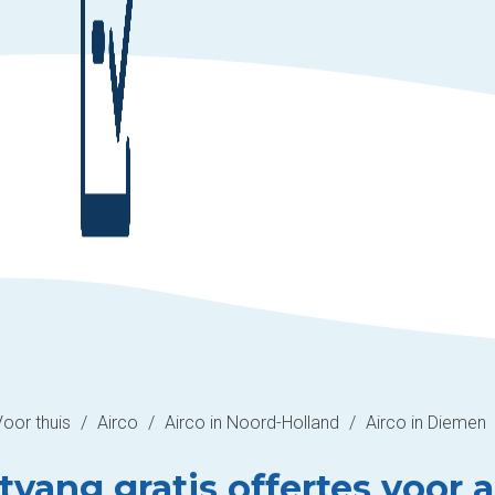
Voor thuis
/
Airco
/
Airco in Noord-Holland
/
Airco in Diemen
vang gratis offertes voor ai