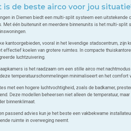
 is de beste airco voor jou situati
ingen in Diemen biedt een multi-split systeem een uitstekende 
s. Met één buitenunit en meerdere binnenunits is het multi-spli
inswoningen.
kke kantoorgebieden, vooral in het levendige stadscentrum, zijn
et effectief koelen van grotere ruimtes. In compacte thuiskant
greerde luchtzuivering.
aapkamers is het raadzaam om een stille airco met nachtmodus te 
deze temperatuurschommelingen minimaliseert en het comfort v
mtes met een hogere luchtvochtigheid, zoals de badkamer, prester
kend. Deze modellen beheersen niet alleen de temperatuur, maar 
er binnenklimaat.
en passend advies kun je het beste een vakbekwame installateu
fende ruimte in overweging neemt.