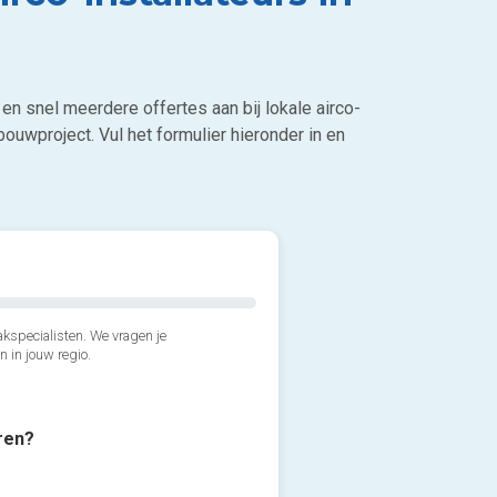
en snel meerdere offertes aan bij lokale airco-
bouwproject. Vul het formulier hieronder in en
kspecialisten. We vragen je
n in jouw regio.
eren?
2*. Welk airco model verkie
3*. Welke type airco wens j
Wandmodel (aan de muur,
4*. Wanneer wil je de airco 
Monosplit airco (1 binnenu