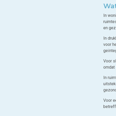
Wat
In won
ruimte
en gez
In dru
voor h
geïnte
Voor sl
omdat 
In rui
uitste
gezond
Voor e
betref