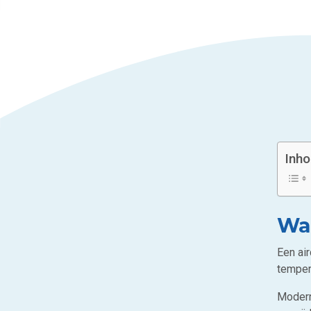
Inh
Wa
Een ai
temper
Moderne