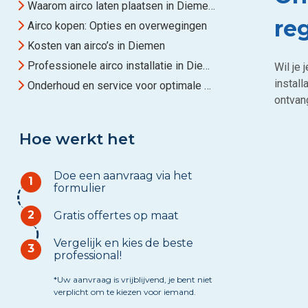
Waarom airco laten plaatsen in Diemen?
re
Airco kopen: Opties en overwegingen
Kosten van airco’s in Diemen
Professionele airco installatie in Diemen
Wil je
install
Onderhoud en service voor optimale prestaties
ontvang
Hoe werkt het
Doe een aanvraag via het
1
formulier
2
Gratis offertes op maat
Vergelijk en kies de beste
3
professional!
*Uw aanvraag is vrijblijvend, je bent niet
verplicht om te kiezen voor iemand.