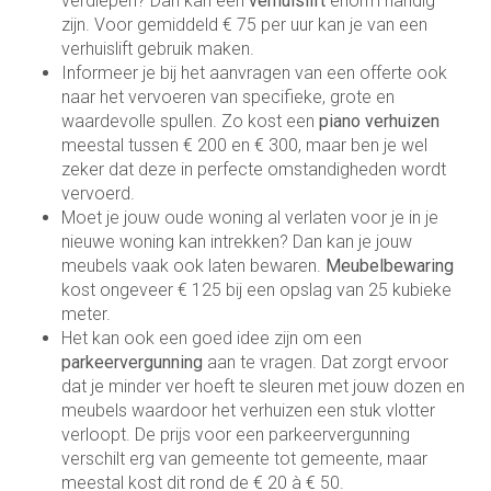
verdiepen? Dan kan een
verhuislift
enorm handig
zijn. Voor gemiddeld € 75 per uur kan je van een
verhuislift gebruik maken.
Informeer je bij het aanvragen van een offerte ook
naar het vervoeren van specifieke, grote en
waardevolle spullen. Zo kost een
piano verhuizen
meestal tussen € 200 en € 300, maar ben je wel
zeker dat deze in perfecte omstandigheden wordt
vervoerd.
Moet je jouw oude woning al verlaten voor je in je
nieuwe woning kan intrekken? Dan kan je jouw
meubels vaak ook laten bewaren.
Meubelbewaring
kost ongeveer € 125 bij een opslag van 25 kubieke
meter.
Het kan ook een goed idee zijn om een
parkeervergunning
aan te vragen. Dat zorgt ervoor
dat je minder ver hoeft te sleuren met jouw dozen en
meubels waardoor het verhuizen een stuk vlotter
verloopt. De prijs voor een parkeervergunning
verschilt erg van gemeente tot gemeente, maar
meestal kost dit rond de € 20 à € 50.