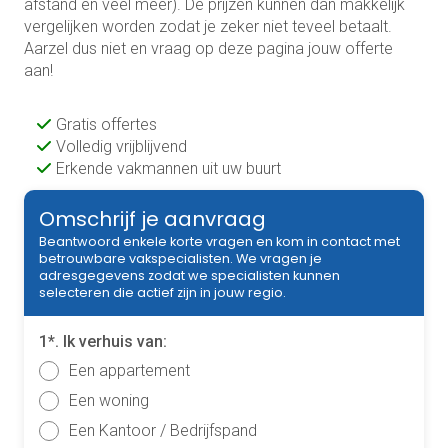
afstand en veel meer). De prijzen kunnen dan makkelijk
vergelijken worden zodat je zeker niet teveel betaalt.
Aarzel dus niet en vraag op deze pagina jouw offerte
aan!
Gratis offertes
Volledig vrijblijvend
Erkende vakmannen uit uw buurt
Omschrijf je aanvraag
Beantwoord enkele korte vragen en kom in contact met
betrouwbare vakspecialisten. We vragen je
adresgegevens zodat we specialisten kunnen
selecteren die actief zijn in jouw regio.
1*. Ik verhuis van:
Een appartement
Een woning
Een Kantoor / Bedrijfspand