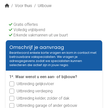
/
Voor thuis
/
Uitbouw
Gratis offertes
Volledig vrijblijvend
Erkende vakmannen uit uw buurt
Omschrijf je aanvraag
Beantwoord enkele korte vragen en kom in contact met
betrouwbare vakspecialisten. We vragen je
adresgegevens zodat we specialisten kunnen
selecteren die actief zijn in jouw regio.
1*. Waar wenst u een aan- of bijbouw?
Uitbreiding gelijksvloer
Uitbreiding verdieping
Uitbreiding kelder, zolder of dak
Uitbreiding garage of ander gebouw