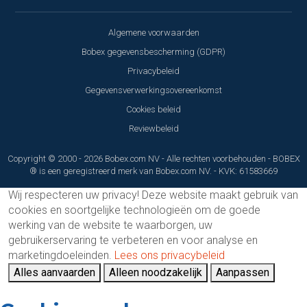
Algemene voorwaarden
Bobex gegevensbescherming (GDPR)
Privacybeleid
Gegevensverwerkingsovereenkomst
Cookies beleid
Reviewbeleid
Copyright © 2000 - 2026 Bobex.com NV - Alle rechten voorbehouden - BOBEX
® is een geregistreerd merk van Bobex.com NV. - KVK: 61583669
Wij respecteren uw privacy!
Deze website maakt gebruik van
cookies en soortgelijke technologieën om de goede
werking van de website te waarborgen, uw
gebruikerservaring te verbeteren en voor analyse en
marketingdoeleinden.
Lees ons privacybeleid
Alles aanvaarden
Alleen noodzakelijk
Aanpassen