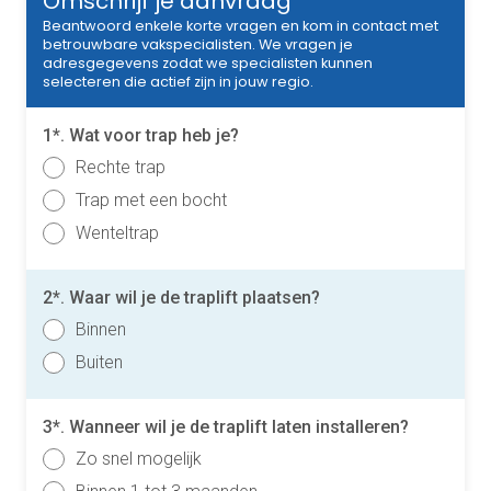
Omschrijf je aanvraag
Beantwoord enkele korte vragen en kom in contact met
betrouwbare vakspecialisten. We vragen je
adresgegevens zodat we specialisten kunnen
selecteren die actief zijn in jouw regio.
1*. Wat voor trap heb je?
Rechte trap
Trap met een bocht
Wenteltrap
2*. Waar wil je de traplift plaatsen?
Binnen
Buiten
3*. Wanneer wil je de traplift laten installeren?
Zo snel mogelijk