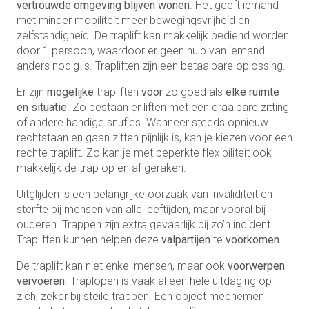
vertrouwde omgeving blijven wonen
. Het geeft iemand
met minder mobiliteit meer bewegingsvrijheid en
zelfstandigheid. De traplift kan makkelijk bediend worden
door 1 persoon, waardoor er geen hulp van iemand
anders nodig is. Trapliften zijn een betaalbare oplossing.
Er zijn
mogelijke
trapliften
voor
zo goed als
elke ruimte
en situatie
. Zo bestaan er liften met een draaibare zitting
of andere handige snufjes. Wanneer steeds opnieuw
rechtstaan en gaan zitten pijnlijk is, kan je kiezen voor een
rechte traplift. Zo kan je met beperkte flexibiliteit ook
makkelijk de trap op en af geraken.
Uitglijden is een belangrijke oorzaak van invaliditeit en
sterfte bij mensen van alle leeftijden, maar vooral bij
ouderen. Trappen zijn extra gevaarlijk bij zo’n incident.
Trapliften kunnen helpen deze
valpartijen
te
voorkomen
.
De traplift kan niet enkel mensen, maar ook
voorwerpen
vervoeren
. Traplopen is vaak al een hele uitdaging op
zich, zeker bij steile trappen. Een object meenemen