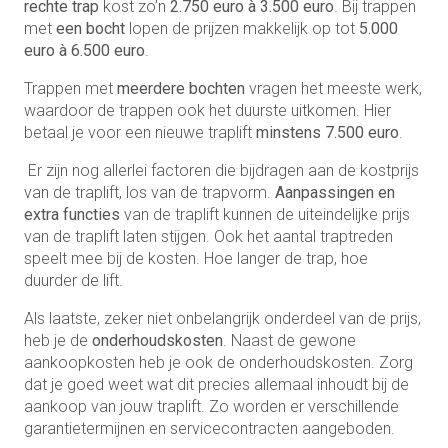
rechte trap
kost zo’n
2.750 euro à 3.500 euro
. Bij trappen
met
een bocht
lopen de prijzen makkelijk op tot
5.000
euro à 6.500 euro
.
Trappen met
meerdere bochten
vragen het meeste werk,
waardoor de trappen ook het duurste uitkomen. Hier
betaal je voor een nieuwe traplift
minstens 7.500 euro
.
Er zijn nog allerlei factoren die bijdragen aan de kostprijs
van de traplift, los van de trapvorm.
Aanpassingen en
extra functies
van de traplift kunnen de uiteindelijke prijs
van de traplift laten stijgen. Ook het aantal traptreden
speelt mee bij de kosten. Hoe langer de trap, hoe
duurder de lift.
Als laatste, zeker niet onbelangrijk onderdeel van de prijs,
heb je de
onderhoudskosten
. Naast de gewone
aankoopkosten heb je ook de onderhoudskosten. Zorg
dat je goed weet wat dit precies allemaal inhoudt bij de
aankoop van jouw traplift. Zo worden er verschillende
garantietermijnen en servicecontracten aangeboden.