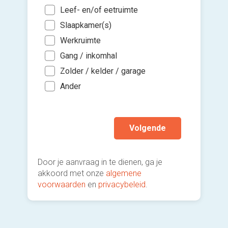
met de 
Voeg fot
Leef- en/of eetruimte
Wan
3*. Hoe 
Zo s
(Optione
Slaapkamer(s)
Pla
Oude
Binn
Werkruimte
Bui
Twee
Kies 
Binn
of v
Gang / inkomhal
And
Gee
h
Zolder / kelder / garage
Ik wen
Ander
mijn a
(sterk
Volgende
Door je aanvraag in te dienen, ga je
akkoord met onze
algemene
voorwaarden
en
privacybeleid
.