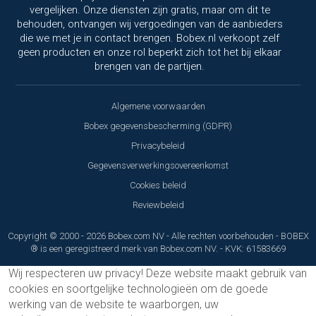
vergelijken. Onze diensten zijn gratis, maar om dit te
behouden, ontvangen wij vergoedingen van de aanbieders
die we met je in contact brengen. Bobex.nl verkoopt zelf
geen producten en onze rol beperkt zich tot het bij elkaar
brengen van de partijen.
Algemene voorwaarden
Bobex gegevensbescherming (GDPR)
Privacybeleid
Gegevensverwerkingsovereenkomst
Cookies beleid
Reviewbeleid
Copyright © 2000 - 2026 Bobex.com NV - Alle rechten voorbehouden - BOBEX
® is een geregistreerd merk van Bobex.com NV. - KVK: 61583669
Wij respecteren uw privacy!
Deze website maakt gebruik van
cookies en soortgelijke technologieën om de goede
werking van de website te waarborgen, uw