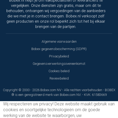
Bobex.nl helpt je om vakspecialisten of leveranciers te
vergelijken. Onze diensten zijn gratis, maar om dit te
behouden, ontvangen wij vergoedingen van de aanbieders
die we met je in contact brengen. Bobex.nl verkoopt zelf
geen producten en onze rol beperkt zich tot het bij elkaar
brengen van de partijen.
Algemene voorwaarden
Bobex gegevensbescherming (GDPR)
Privacybeleid
Gegevensverwerkingsovereenkomst
Cookies beleid
Reviewbeleid
Copyright © 2000 - 2026 Bobex.com NV - Alle rechten voorbehouden - BOBEX
® is een geregistreerd merk van Bobex.com NV. - KVK: 61583669
Wij respecteren uw privacy!
Deze website maakt gebruik van
cookies en soortgelijke technologieën om de goede
werking van de website te waarborgen, uw