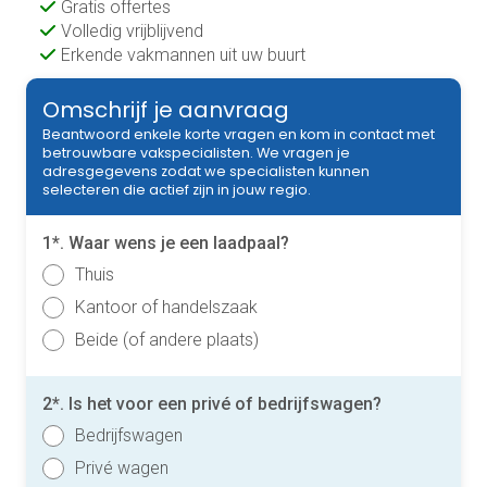
Gratis offertes
Volledig vrijblijvend
Erkende vakmannen uit uw buurt
Omschrijf je aanvraag
Beantwoord enkele korte vragen en kom in contact met
betrouwbare vakspecialisten. We vragen je
adresgegevens zodat we specialisten kunnen
selecteren die actief zijn in jouw regio.
1*. Waar wens je een laadpaal?
Thuis
Kantoor of handelszaak
Beide (of andere plaats)
2*. Is het voor een privé of bedrijfswagen?
Bedrijfswagen
Privé wagen