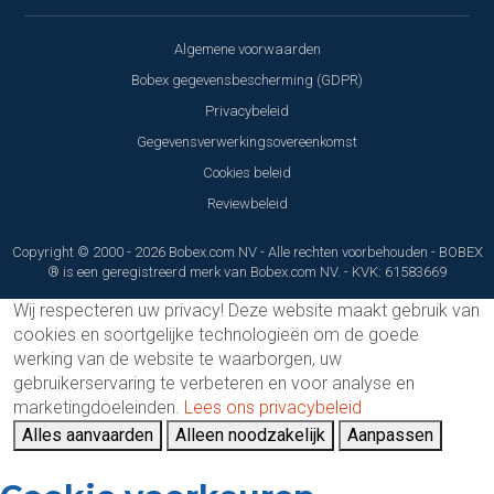
Algemene voorwaarden
Bobex gegevensbescherming (GDPR)
Privacybeleid
Gegevensverwerkingsovereenkomst
Cookies beleid
Reviewbeleid
Copyright © 2000 - 2026 Bobex.com NV - Alle rechten voorbehouden - BOBEX
® is een geregistreerd merk van Bobex.com NV. - KVK: 61583669
Wij respecteren uw privacy!
Deze website maakt gebruik van
cookies en soortgelijke technologieën om de goede
werking van de website te waarborgen, uw
gebruikerservaring te verbeteren en voor analyse en
marketingdoeleinden.
Lees ons privacybeleid
Alles aanvaarden
Alleen noodzakelijk
Aanpassen