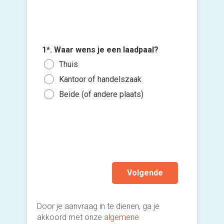
2*. Is h
3*. Wann
4*. Ben 
1*. Waar wens je een laadpaal?
Voeg fot
bedrijf
willen?
andere i
Thuis
(Optione
Bed
Zo s
Ja, 
Kantoor of handelszaak
Pri
Binn
Ja, 
Kies 
Beide (of andere plaats)
of v
Bei
Binn
Nee,
h
Ik wen
mijn a
(sterk
Volgende
Door je aanvraag in te dienen, ga je
akkoord met onze
algemene