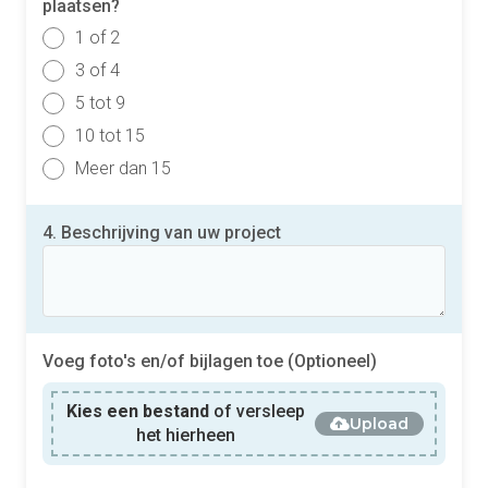
plaatsen?
1 of 2
3 of 4
5 tot 9
10 tot 15
Meer dan 15
4. Beschrijving van uw project
Voeg foto's en/of bijlagen toe (Optioneel)
Kies een bestand
of versleep
Upload
het hierheen