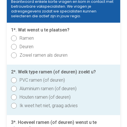
Beantwoord enkele korte vragen en kom in contact met
betrouwbare vakspecialisten. We vragen je
adresgegevens zodat we specialisten kunnen
selecteren die actief zijn in jouw regio.
1*. Wat wenst u te plaatsen?
Ramen
Deuren
Zowel ramen als deuren
2*. Welk type ramen (of deuren) zoekt u?
PVC ramen (of deuren)
Aluminium ramen (of deuren)
Houten ramen (of deuren)
Ik weet het niet, graag advies
3*. Hoeveel ramen (of deuren) wenst u te