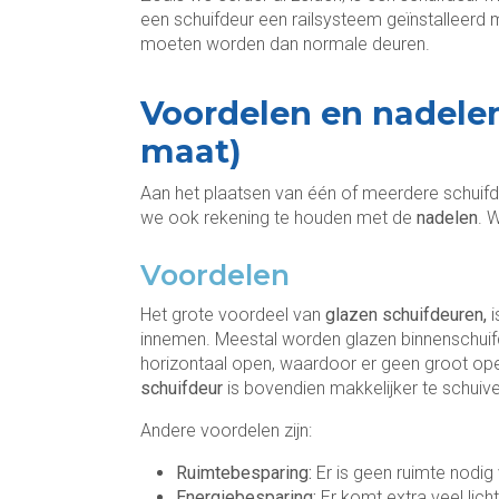
een schuifdeur een railsysteem geïnstalleerd
moeten worden dan normale deuren.
Voordelen en nadelen
maat)
Aan het plaatsen van één of meerdere schuifde
we ook rekening te houden met de
nadelen
. 
Voordelen
Het grote voordeel van
glazen schuifdeuren,
i
innemen. Meestal worden glazen binnenschuifd
horizontaal open, waardoor er geen groot op
schuifdeur
is bovendien makkelijker te schuive
Andere voordelen zijn:
Ruimtebesparing:
Er is geen ruimte nodi
Energiebesparing:
Er komt extra veel lic