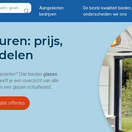
Aangesloten
De beste kwaliteit bieden
bedrijven
onderscheiden we ons
ren: prijs,
rdelen
al genieten? Dan bieden
glazen
eeft je een overzicht van alle
an een glazen schuifwand.
atis offertes