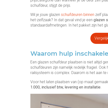
prijscategorie dan wanneer je de deur zelf p
schuifdeur, stijgt de prijs.
Wil je jouw glazen
schuifdeuren binnen
zelf pla
het-zelfzaak? In dat geval vind je een
glazen s
standaardafmetingen. In het pakket zijn het g
Vergelij
Waarom hulp inschakel
Een glazen schuifdeur plaatsen is niet altijd 
schuifdeuren zijn namelijk redelijk fragiel. Oo
railsysteem is complex. Daarom is het aan te 
Voor het laten plaatsen van (op maat gemaakt
1.000, inclusief btw, levering en installatie
.