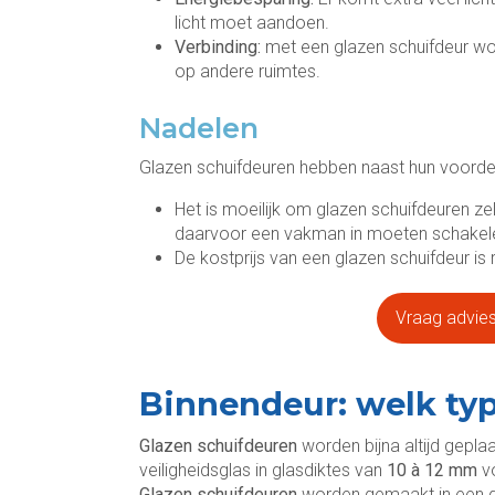
licht moet aandoen.
Verbinding:
met een glazen schuifdeur wor
op andere ruimtes.
Nadelen
Glazen schuifdeuren hebben naast hun voorde
Het is moeilijk om glazen schuifdeuren zel
daarvoor een vakman in moeten schakel
De kostprijs van een glazen schuifdeur is 
Vraag advies 
Binnendeur: welk ty
Glazen schuifdeuren
worden bijna altijd gepla
veiligheidsglas in glasdiktes van
10 à 12 mm
v
Glazen schuifdeuren
worden gemaakt in een g