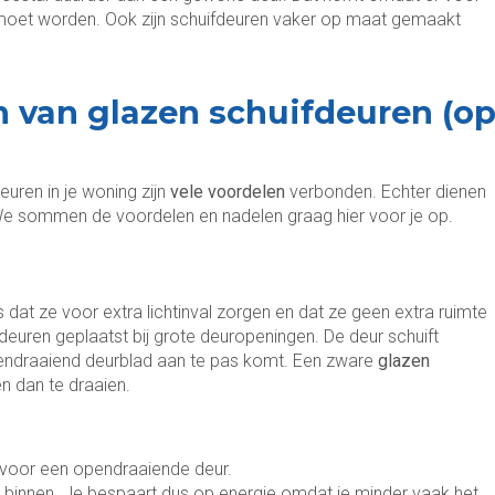
 moet worden. Ook zijn schuifdeuren vaker op maat gemaakt
 van glazen schuifdeuren (o
uren in je woning zijn
vele voordelen
verbonden. Echter dienen
We sommen de voordelen en nadelen graag hier voor je op.
s dat ze voor extra lichtinval zorgen en dat ze geen extra ruimte
euren geplaatst bij grote deuropeningen. De deur schuift
endraaiend deurblad aan te pas komt. Een zware
glazen
n dan te draaien.
g voor een opendraaiende deur.
ht binnen. Je bespaart dus op energie omdat je minder vaak het