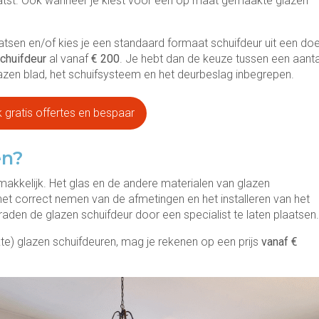
laatst. Ook wanneer je kiest voor een op maat gemaakte glazen
atsen en/of kies je een standaard formaat schuifdeur uit een doe
chuifdeur
al vanaf
€
200
. Je hebt dan de keuze tussen een aanta
lazen blad, het schuifsysteem en het deurbeslag inbegrepen.
k gratis offertes en bespaar
en?
gemakkelijk. Het glas en de andere materialen van glazen
k het correct nemen van de afmetingen en het installeren van het
raden de glazen schuifdeur door een specialist te laten plaatsen
e) glazen schuifdeuren, mag je rekenen op een prijs
vanaf €