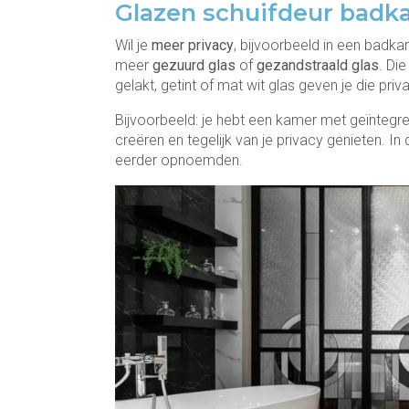
Glazen schuifdeur badk
Wil je
meer privacy
, bijvoorbeeld in een badka
meer
gezuurd glas
of
gezandstraald glas
. Di
gelakt, getint of mat wit glas geven je die priv
Bijvoorbeeld: je hebt een kamer met geïntegr
creëren en tegelijk van je privacy genieten. I
eerder opnoemden.